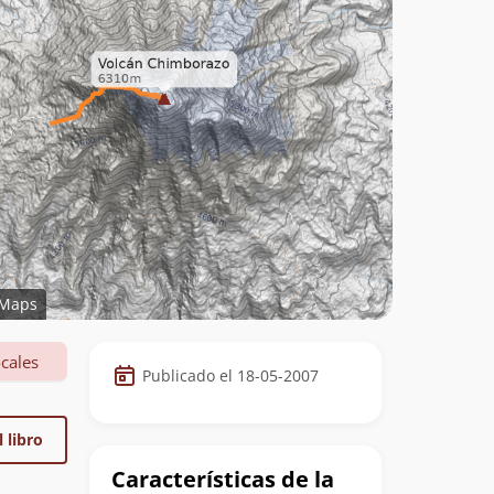
Maps
Datos
cales
Publicado el 18-05-2007
de
la
 libro
cumbre
Características de la