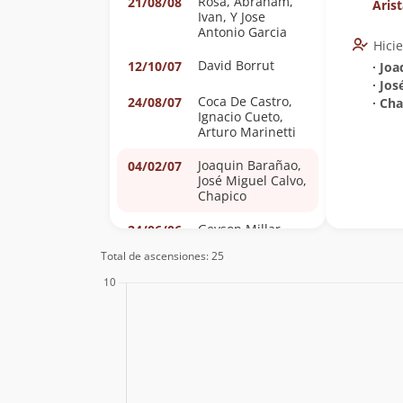
Rosa, Abraham,
21/08/08
Aris
Ivan, Y Jose
Antonio Garcia
Hici
David Borrut
12/10/07
∙ Jo
∙ Jos
Coca De Castro,
24/08/07
∙ Ch
Ignacio Cueto,
Arturo Marinetti
Joaquin Barañao,
04/02/07
José Miguel Calvo,
Chapico
Geyson Millar
24/06/06
Total de ascensiones: 25
Stefan
25/04/03
Lustenberger,
Jacobo Larrea