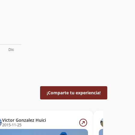
¡Comparte tu experiencia!
Victor Gonzalez Huici
Gonzalo Os
2015-11-25
2014-08-15