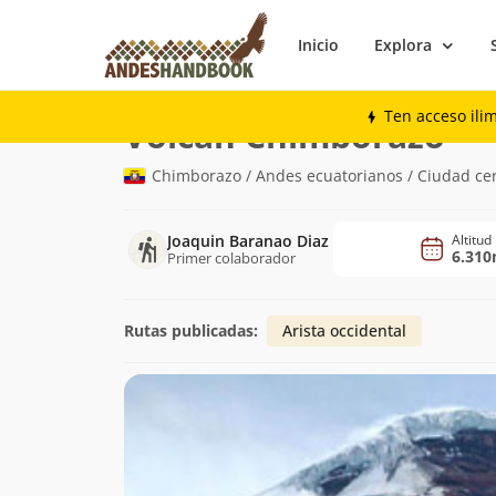
Inicio
Explora
Montaña
Volcán Chimborazo
Ten acceso ili
(6.3
Volcán Chimborazo
Chimborazo / Andes ecuatorianos / Ciudad ce
Joaquin Baranao Diaz
Altitud
6.31
Primer colaborador
Rutas publicadas:
Arista occidental