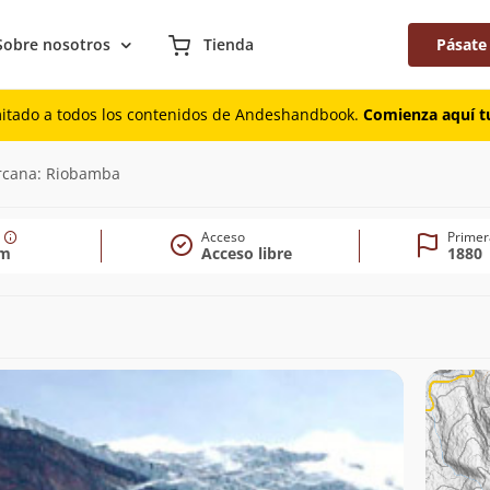
Sobre nosotros
Tienda
Pásate
mitado a todos los contenidos de Andeshandbook.
Comienza aquí tu
10m)
rcana: Riobamba
Acceso
Primer
0m
Acceso libre
1880