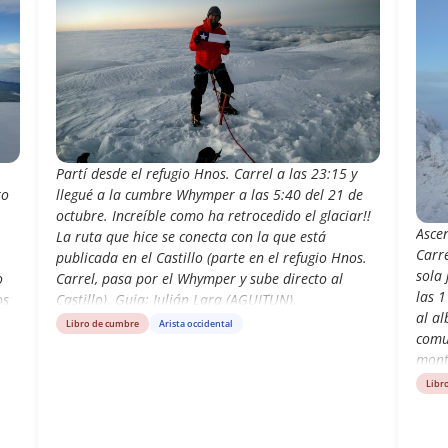
Partí desde el refugio Hnos. Carrel a las 23:15 y
to
llegué a la cumbre Whymper a las 5:40 del 21 de
octubre. Increíble como ha retrocedido el glaciar!!
Asce
La ruta que hice se conecta con la que está
Carr
publicada en el Castillo (parte en el refugio Hnos.
sola 
o
Carrel, pasa por el Whymper y sube directo al
las 1
os
Castillo). Guia: Julián Lara (AGUITUN).
al al
Libro de cumbre
Arista occidental
comun
mont
compa
Libr
circu
pros