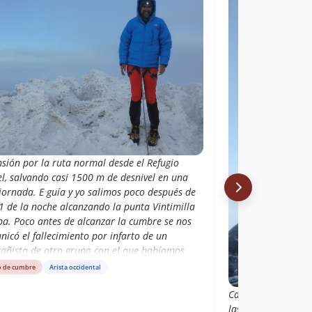
nsión por la ruta normal desde el Refugio
el, salvando casi 1500 m de desnivel en una
jornada. E guía y yo salimos poco después de
1 de la noche alcanzando la punta Vintimilla
ba. Poco antes de alcanzar la cumbre se nos
icó el fallecimiento por infarto de un
añista de otro grupo con el que habíamos
rtido refugio horas antes. Vistas las
o de cumbre
Arista occidental
nstancias y la fatiga acumulada, decidimos no
Cansados, luego del
eguir hasta la cumbre máxima.
las 10PM del 14 de