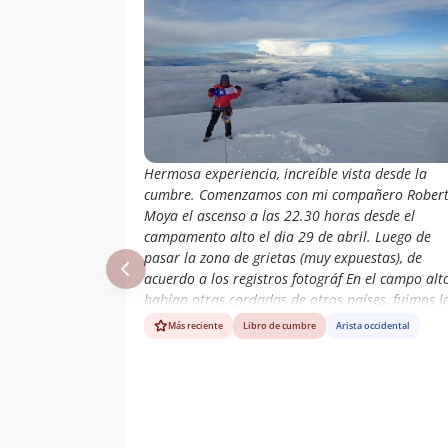
Hermosa experiencia, increíble vista desde la
cumbre. Comenzamos con mi compañero Rober
Moya el ascenso a las 22.30 horas desde el
campamento alto el dia 29 de abril. Luego de
pasar la zona de grietas (muy expuestas), de
acuerdo a los registros fotográf En el campo alt
habían otras cordadas de otros países, fuimos l
únicos en alcanzar la cumbre.
Más reciente
Libro de cumbre
Arista occidental