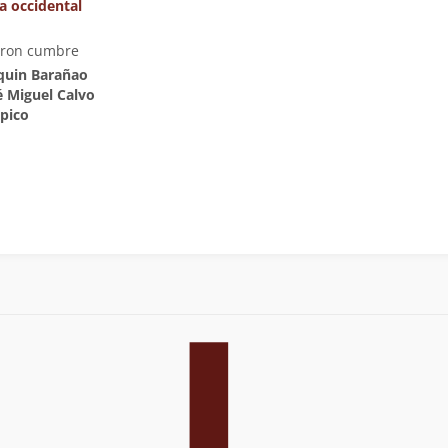
ta occidental
eron cumbre
aquin Barañao
é Miguel Calvo
apico