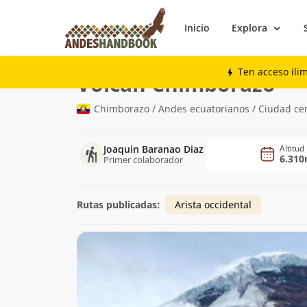
Inicio
Explora
Montaña
Volcán Chimborazo
Ten acceso ili
(6.3
Volcán Chimborazo
Chimborazo / Andes ecuatorianos / Ciudad ce
Joaquin Baranao Diaz
Altitud
6.31
Primer colaborador
Rutas publicadas:
Arista occidental