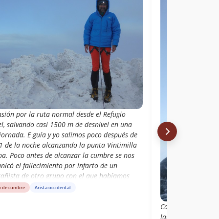
nsión por la ruta normal desde el Refugio
el, salvando casi 1500 m de desnivel en una
jornada. E guía y yo salimos poco después de
1 de la noche alcanzando la punta Vintimilla
ba. Poco antes de alcanzar la cumbre se nos
icó el fallecimiento por infarto de un
añista de otro grupo con el que habíamos
rtido refugio horas antes. Vistas las
o de cumbre
Arista occidental
nstancias y la fatiga acumulada, decidimos no
Cansados, luego del
eguir hasta la cumbre máxima.
las 10PM del 14 de