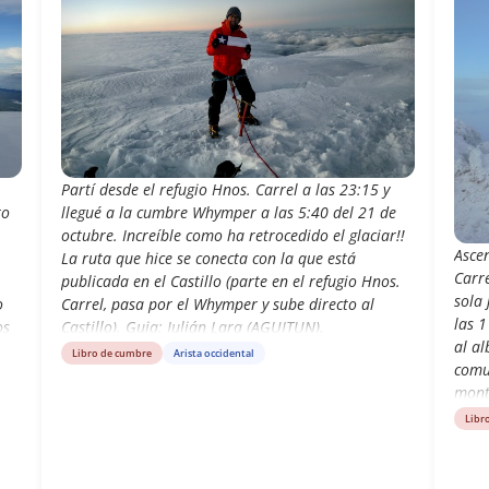
Partí desde el refugio Hnos. Carrel a las 23:15 y
to
llegué a la cumbre Whymper a las 5:40 del 21 de
octubre. Increíble como ha retrocedido el glaciar!!
Asce
La ruta que hice se conecta con la que está
Carr
publicada en el Castillo (parte en el refugio Hnos.
sola 
o
Carrel, pasa por el Whymper y sube directo al
las 1
os
Castillo). Guia: Julián Lara (AGUITUN).
al al
Libro de cumbre
Arista occidental
comun
mont
compa
Libr
circu
pros