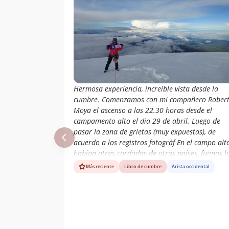
Hermosa experiencia, increíble vista desde la
cumbre. Comenzamos con mi compañero Rober
Moya el ascenso a las 22.30 horas desde el
campamento alto el dia 29 de abril. Luego de
pasar la zona de grietas (muy expuestas), de
acuerdo a los registros fotográf En el campo alt
habían otras cordadas de otros países, fuimos l
únicos en alcanzar la cumbre.
Más reciente
Libro de cumbre
Arista occidental