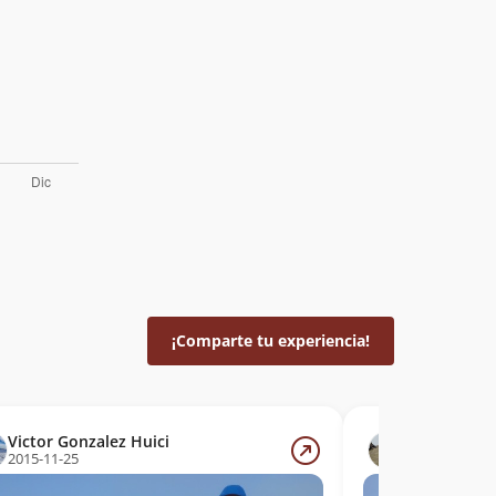
¡Comparte tu experiencia!
Victor Gonzalez Huici
Gonzalo Os
2015-11-25
2014-08-15