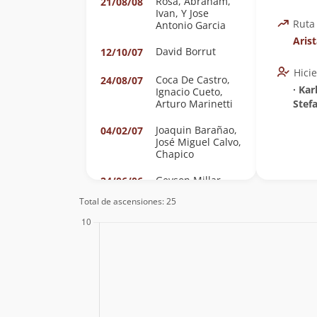
Rosa, Abraham,
21/08/08
Ivan, Y Jose
Ruta
Antonio Garcia
Aris
David Borrut
12/10/07
Hici
Coca De Castro,
24/08/07
∙ Kar
Ignacio Cueto,
Arturo Marinetti
Stef
Joaquin Barañao,
04/02/07
José Miguel Calvo,
Chapico
Geyson Millar
24/06/06
Total de ascensiones: 25
Stefan
25/04/03
Lustenberger,
Jacobo Larrea