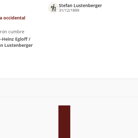
Stefan Lustenberger
31/12/1899
ta occidental
eron cumbre
l-Heinz Egloff /
an Lustenberger