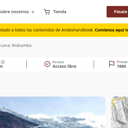
Sobre nosotros
Tienda
Pásate
mitado a todos los contenidos de Andeshandbook.
Comienza aquí tu
10m)
rcana: Riobamba
Acceso
Primer
0m
Acceso libre
1880