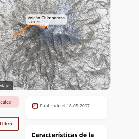
Maps
Datos
cales
Publicado el 18-05-2007
de
la
 libro
cumbre
Características de la