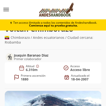
Montaña
Volcán Chimborazo
Ten acceso ilimitado a todos los contenidos de Andeshandbook.
Comienza aquí tu prueba gratuita.
(6.310m)
Volcán Chimborazo
Chimborazo / Andes ecuatorianos / Ciudad cercana:
Riobamba
Joaquin Baranao Diaz
Primer colaborador
Altitud
Acceso
6.310m
Acceso libre
Primera ascensión
Actualizado el
1880
18-04-2007