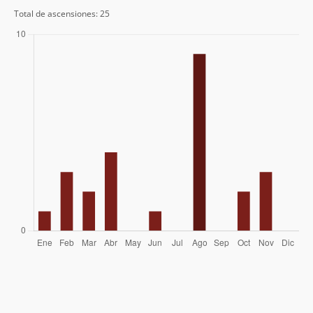
Coca De Castro, Ignacio Cueto, Arturo
24/08/07
Total de ascensiones: 25
Marinetti
Joaquin Barañao, José Miguel Calvo,
04/02/07
Chapico
Geyson Millar
24/06/06
Stefan Lustenberger, Jacobo Larrea
25/04/03