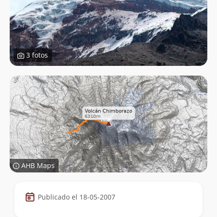
3 fotos
AHB Maps
Datos
Publicado el 18-05-2007
de