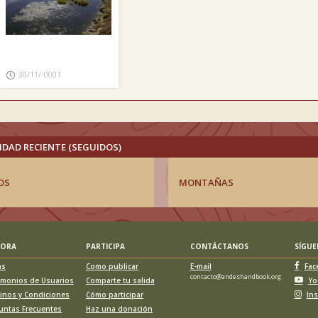
30/11/-0001
IDAD RECIENTE (SEGUIDOS)
OS
MONTAÑAS
LORA
PARTICIPA
CONTÁCTANOS
SÍGU
as
Como publicar
E-mail
Fac
contacto@andeshandbook.org
imonios de Usuarios
Comparte tu salida
Yo
inos y Condiciones
Cómo participar
In
untas Frecuentes
Haz una donación