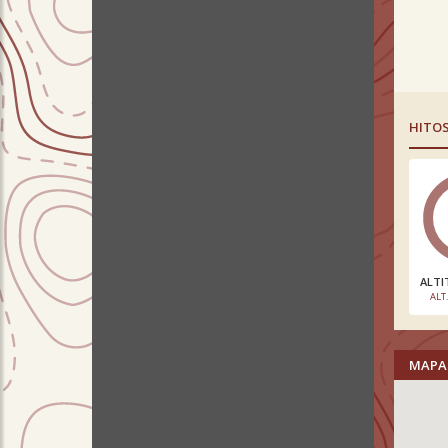
HITO
ALTI
ALT
MAPA 