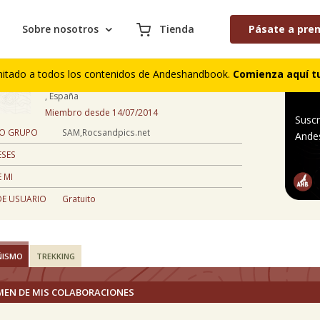
Sobre nosotros
Tienda
Pásate a pre
David Borrut
mitado a todos los contenidos de Andeshandbook.
Comienza aquí tu
53 años
, España
Miembro desde 14/07/2014
Suscr
 O GRUPO
SAM,Rocsandpics.net
Ande
ESES
 MI
DE USUARIO
Gratuito
ÑISMO
TREKKING
MEN DE MIS COLABORACIONES