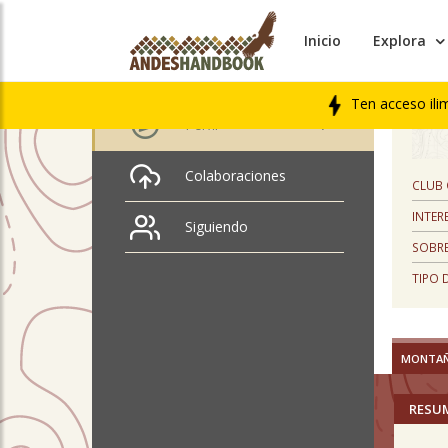
Inicio
Explora
PERFIL
David Borrut
Ten acceso ili
Perfil
Colaboraciones
CLUB
INTER
Siguiendo
SOBRE
TIPO 
MONTA
RESU