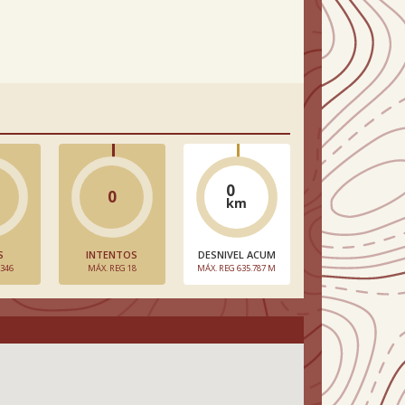
0
0
km
S
INTENTOS
DESNIVEL ACUM
 346
MÁX. REG 18
MÁX. REG 635.787 M