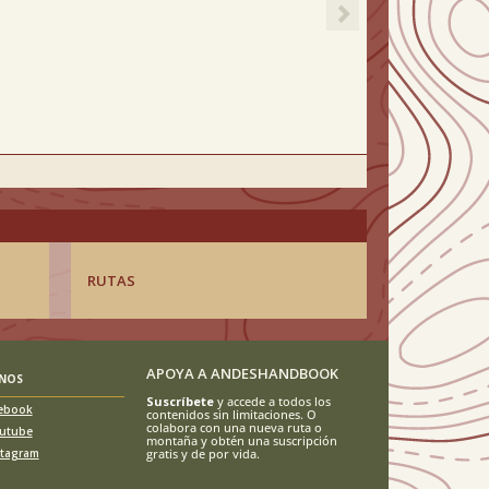
RUTAS
APOYA A ANDESHANDBOOK
ENOS
Suscríbete
y accede a todos los
ebook
contenidos sin limitaciones. O
colabora con una nueva ruta o
utube
montaña y obtén una suscripción
stagram
gratis y de por vida.