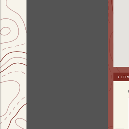
ÚLTI
Pre