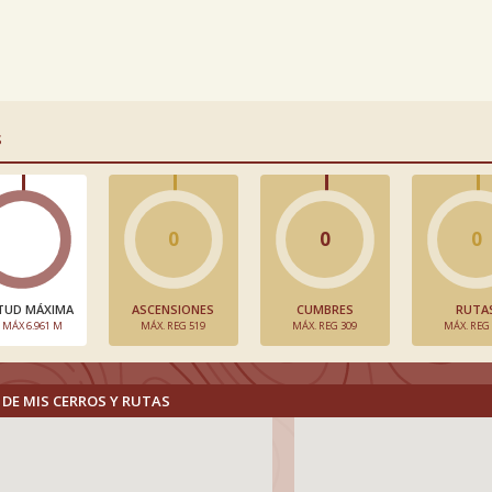
S
0
0
0
TUD MÁXIMA
ASCENSIONES
CUMBRES
RUTA
. MÁX 6.961 M
MÁX. REG 519
MÁX. REG 309
MÁX. REG
DE MIS CERROS Y RUTAS