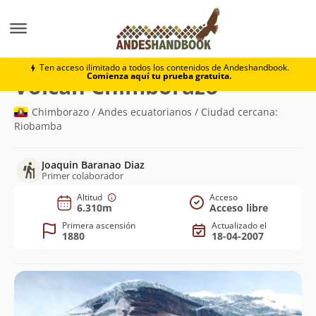
Montaña
Volcán Chimborazo
Ten acceso ilimitado a todos los contenidos de Andeshandbook.
Comienza aquí tu prueba gratuita.
(6.310m)
Volcán Chimborazo
Chimborazo / Andes ecuatorianos / Ciudad cercana:
Riobamba
Joaquin Baranao Diaz
Primer colaborador
Altitud
Acceso
6.310m
Acceso libre
Primera ascensión
Actualizado el
1880
18-04-2007