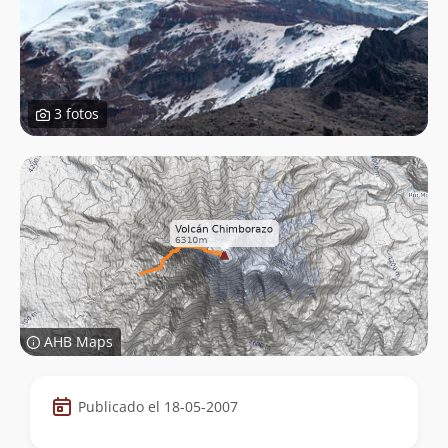
3 fotos
AHB Maps
Datos
Publicado el 18-05-2007
de