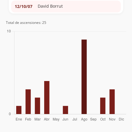
David Borrut
12/10/07
Coca De Castro, Ignacio Cueto, Arturo
24/08/07
Total de ascensiones: 25
Marinetti
Joaquin Barañao, José Miguel Calvo,
04/02/07
Chapico
Geyson Millar
24/06/06
Stefan Lustenberger, Jacobo Larrea
25/04/03