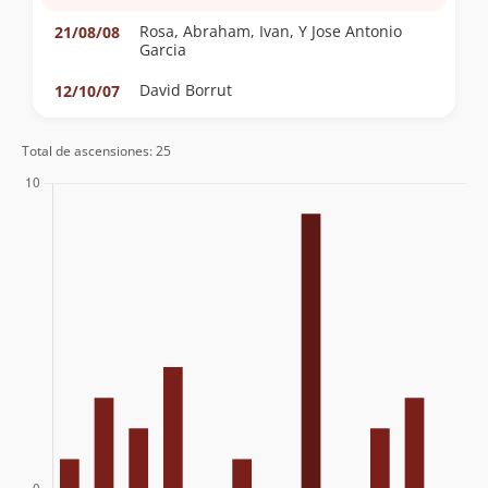
Rosa, Abraham, Ivan, Y Jose Antonio
21/08/08
Garcia
David Borrut
12/10/07
Coca De Castro, Ignacio Cueto, Arturo
24/08/07
Total de ascensiones: 25
Marinetti
Joaquin Barañao, José Miguel Calvo,
04/02/07
Chapico
Geyson Millar
24/06/06
Stefan Lustenberger, Jacobo Larrea
25/04/03