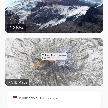
3 fotos
AHB Maps
Datos
Publicado el 18-05-2007
de