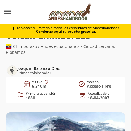
Montaña
Volcán Chimborazo
Ten acceso ilimitado a todos los contenidos de Andeshandbook.
Comienza aquí tu prueba gratuita.
(6.310m)
Volcán Chimborazo
Chimborazo / Andes ecuatorianos / Ciudad cercana:
Riobamba
Joaquin Baranao Diaz
Primer colaborador
Altitud
Acceso
6.310m
Acceso libre
Primera ascensión
Actualizado el
1880
18-04-2007