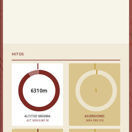
HITOS
6310m
1
ALTITUD MÁXIMA
ASCENSIONES
ALT. MÁX 6.961 M
MÁX. REG 519