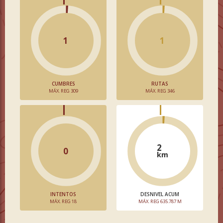
1
1
CUMBRES
RUTAS
MÁX. REG 309
MÁX. REG 346
2
0
km
INTENTOS
DESNIVEL ACUM
MÁX. REG 18
MÁX. REG 635.787 M