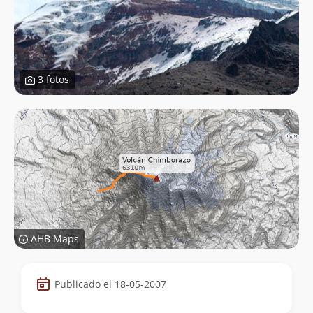
3 fotos
AHB Maps
Datos
Publicado el 18-05-2007
de