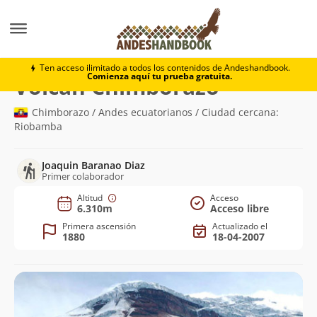
Montaña
Volcán Chimborazo
Ten acceso ilimitado a todos los contenidos de Andeshandbook.
Comienza aquí tu prueba gratuita.
(6.310m)
Volcán Chimborazo
Chimborazo / Andes ecuatorianos / Ciudad cercana:
Riobamba
Joaquin Baranao Diaz
Primer colaborador
Altitud
Acceso
6.310m
Acceso libre
Primera ascensión
Actualizado el
1880
18-04-2007