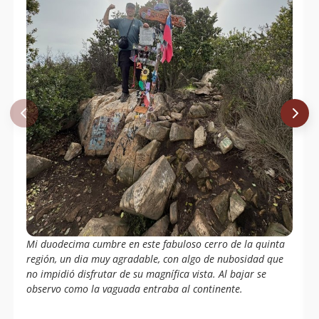
Marcelo Rivas
11/06/17
Paula Fernández
29/08/15
Gonzalo Gallegos
23/06/12
Gonzalo Gallegos
07/04/12
Mi duodecima cumbre en este fabuloso cerro de la quinta
región, un dia muy agradable, con algo de nubosidad que
no impidió disfrutar de su magnífica vista. Al bajar se
observo como la vaguada entraba al continente.