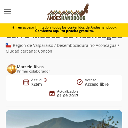
Montaña
Cerro Mauco de Aconcagua
Ten acceso ilimitado a todos los contenidos de Andeshandbook.
Comienza aquí tu prueba gratuita.
(
Cerro Mauco de Aconcagua
Región de Valparaíso / Desembocadura río Aconcagua /
Ciudad cercana: Concón
Marcelo Rivas
Primer colaborador
Altitud
Acceso
725m
Acceso libre
Actualizado el
01-09-2017