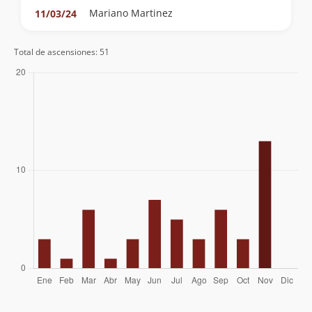
Mariano Martinez
11/03/24
Claudio Maureira
21/10/23
Total de ascensiones: 51
Manuel Casasempere
02/09/23
Javiera Ramos
05/05/23
Cristian Irribarra
06/11/22
Eugenio Aviles
16/09/22
Eugenio Aviles
19/02/22
Eugenio Aviles
22/01/22
Juan Manuel Gómez Jorquera
10/10/21
Eugenio Aviles
11/09/21
Nicolás Berríos González
29/08/21
Marjorie Carvajal Torres