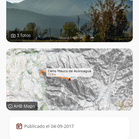
3 fotos
AHB Maps
Datos
Publicado el 04-09-2017
de