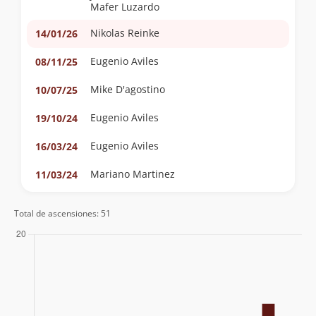
Mafer Luzardo
Nikolas Reinke
14/01/26
Eugenio Aviles
08/11/25
Mike D'agostino
10/07/25
Eugenio Aviles
19/10/24
Eugenio Aviles
16/03/24
Mariano Martinez
11/03/24
Claudio Maureira
21/10/23
Total de ascensiones: 51
Manuel Casasempere
02/09/23
Javiera Ramos
05/05/23
Cristian Irribarra
06/11/22
Eugenio Aviles
16/09/22