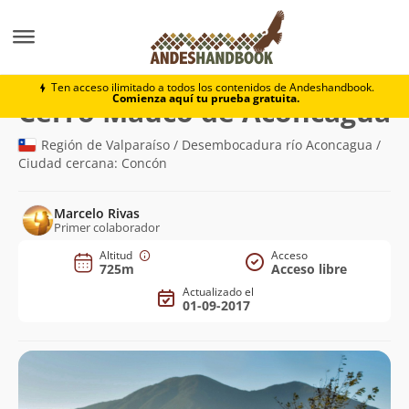
Montaña
Cerro Mauco de Aconcagua
Ten acceso ilimitado a todos los contenidos de Andeshandbook.
Comienza aquí tu prueba gratuita.
(
Cerro Mauco de Aconcagua
Región de Valparaíso / Desembocadura río Aconcagua /
Ciudad cercana: Concón
Marcelo Rivas
Primer colaborador
Altitud
Acceso
725m
Acceso libre
Actualizado el
01-09-2017