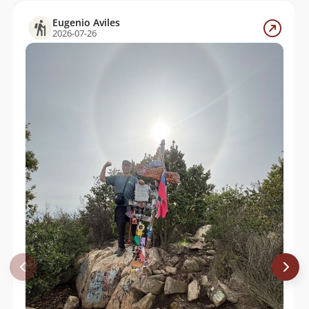
Nicolás Berríos González
06/07/19
Eugenio Aviles
Juan Figueroa
23/09/18
2026-07-26
Paul Balaresque
18/07/18
Sebastian Muñoz Valenzuela
17/03/18
Eugenio Aviles
07/01/18
Adrian Esteban Cataldo Ponce
23/09/17
Marcelo Rivas
11/06/17
Paula Fernández
29/08/15
Gonzalo Gallegos
23/06/12
Gonzalo Gallegos
07/04/12