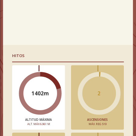
HITOS
1402m
2
ALTITUD MÁXIMA
ASCENSIONES
ALT. MÁX 6.961 M
MÁX. REG 519