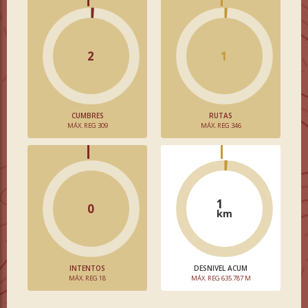
2
1
CUMBRES
RUTAS
MÁX. REG 309
MÁX. REG 346
1
0
km
INTENTOS
DESNIVEL ACUM
MÁX. REG 18
MÁX. REG 635.787 M