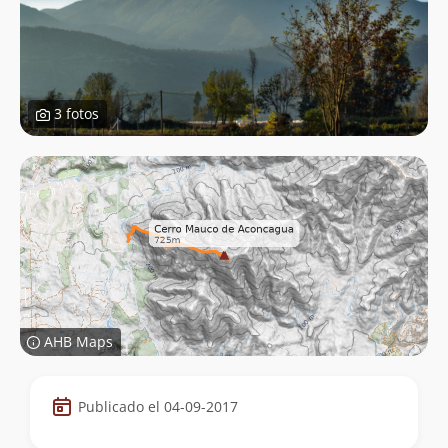
3 fotos
AHB Maps
Datos
Publicado el 04-09-2017
de