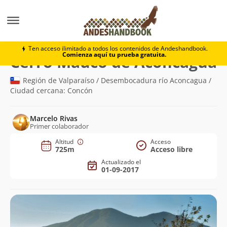
Montaña
Cerro Mauco de Aconcagua
Ten acceso ilimitado a todos los contenidos de Andeshandbook.
Comienza aquí tu prueba gratuita.
(
Cerro Mauco de Aconcagua
Región de Valparaíso / Desembocadura río Aconcagua /
Ciudad cercana: Concón
Marcelo Rivas
Primer colaborador
Altitud
Acceso
725m
Acceso libre
Actualizado el
01-09-2017