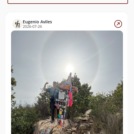
Paul Wilkomirsky
01/09/19
Nicolás Berríos González
06/07/19
Eugenio Aviles
Juan Figueroa
23/09/18
2026-07-26
Paul Balaresque
18/07/18
Sebastian Muñoz Valenzuela
17/03/18
Eugenio Aviles
07/01/18
Adrian Esteban Cataldo Ponce
23/09/17
Marcelo Rivas
11/06/17
Paula Fernández
29/08/15
Gonzalo Gallegos
23/06/12
Gonzalo Gallegos
07/04/12