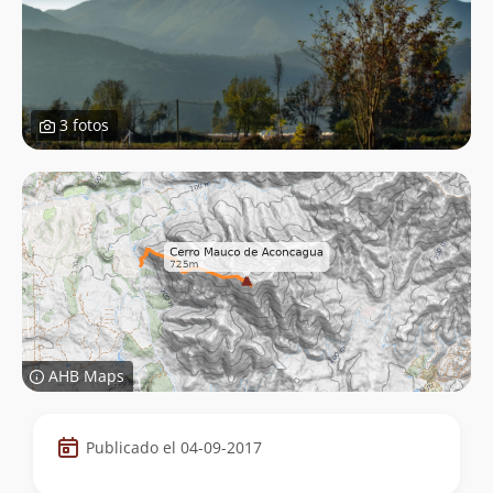
3 fotos
AHB Maps
Datos
Publicado el 04-09-2017
de