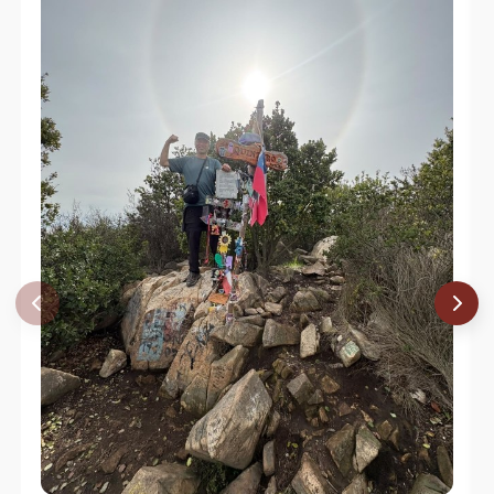
Sebastian Muñoz Valenzuela
17/03/18
Eugenio Aviles
07/01/18
Adrian Esteban Cataldo Ponce
23/09/17
Marcelo Rivas
11/06/17
Paula Fernández
29/08/15
Gonzalo Gallegos
23/06/12
Gonzalo Gallegos
07/04/12