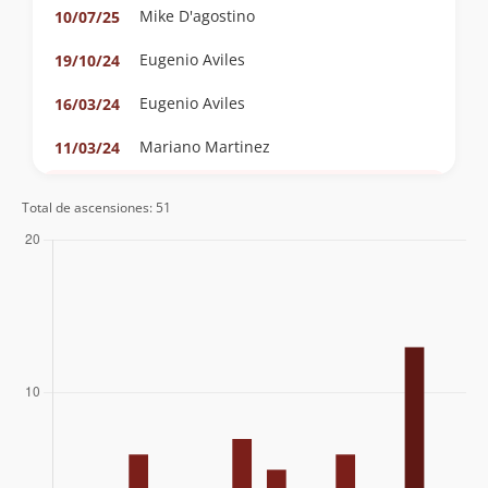
Mike D'agostino
10/07/25
Eugenio Aviles
19/10/24
Eugenio Aviles
16/03/24
Mariano Martinez
11/03/24
Claudio Maureira
21/10/23
Total de ascensiones: 51
Manuel Casasempere
02/09/23
Javiera Ramos
05/05/23
Cristian Irribarra
06/11/22
Eugenio Aviles
16/09/22
Eugenio Aviles
19/02/22
Eugenio Aviles
22/01/22