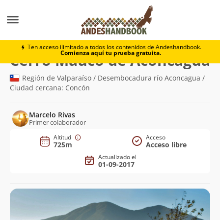
Montaña
Cerro Mauco de Aconcagua
Ten acceso ilimitado a todos los contenidos de Andeshandbook.
Comienza aquí tu prueba gratuita.
(
Cerro Mauco de Aconcagua
Región de Valparaíso / Desembocadura río Aconcagua /
Ciudad cercana: Concón
Marcelo Rivas
Primer colaborador
Altitud
Acceso
725m
Acceso libre
Actualizado el
01-09-2017