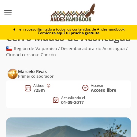
Montaña
Cerro Mauco de Aconcagua
Ten acceso ilimitado a todos los contenidos de Andeshandbook.
Comienza aquí tu prueba gratuita.
(
Cerro Mauco de Aconcagua
Región de Valparaíso / Desembocadura río Aconcagua /
Ciudad cercana: Concón
Marcelo Rivas
Primer colaborador
Altitud
Acceso
725m
Acceso libre
Actualizado el
01-09-2017