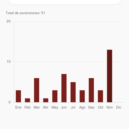
Claudio Maureira
21/10/23
Total de ascensiones: 51
Manuel Casasempere
02/09/23
Javiera Ramos
05/05/23
Cristian Irribarra
06/11/22
Eugenio Aviles
16/09/22
Eugenio Aviles
19/02/22
Eugenio Aviles
22/01/22
Juan Manuel Gómez Jorquera
10/10/21
Eugenio Aviles
11/09/21
Nicolás Berríos González
29/08/21
Marjorie Carvajal Torres
Eugenio Aviles
12/06/21