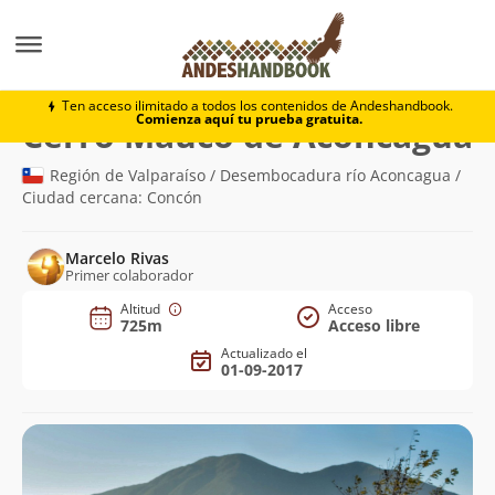
Montaña
Cerro Mauco de Aconcagua
Ten acceso ilimitado a todos los contenidos de Andeshandbook.
Comienza aquí tu prueba gratuita.
(
Cerro Mauco de Aconcagua
Región de Valparaíso / Desembocadura río Aconcagua /
Ciudad cercana: Concón
Marcelo Rivas
Primer colaborador
Altitud
Acceso
725m
Acceso libre
Actualizado el
01-09-2017