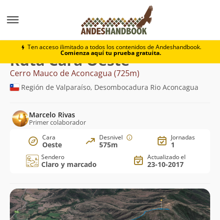
Montaña
Cerro Mauco de Aconcagua
Cara Oeste
Ten acceso ilimitado a todos los contenidos de Andeshandbook.
Comienza aquí tu prueba gratuita.
Ruta Cara Oeste
Cerro Mauco de Aconcagua (725m)
Región de Valparaíso, Desombocadura Rio Aconcagua
Marcelo Rivas
Primer colaborador
Cara
Desnivel
Jornadas
Oeste
575m
1
Sendero
Actualizado el
Claro y marcado
23-10-2017