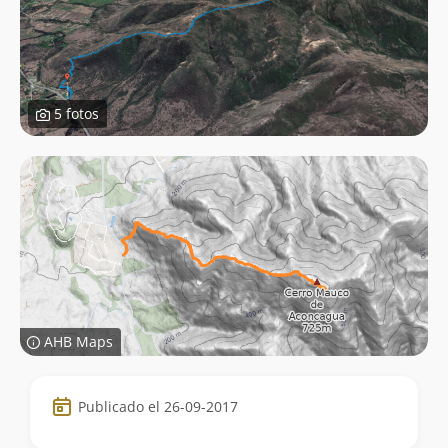
5 fotos
AHB Maps
Datos
Publicado el 26-09-2017
de