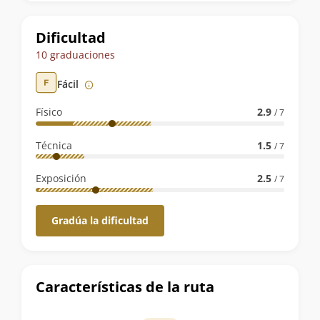
la
ruta
Dificultad
10 graduaciones
Fácil
Físico
2.9
/ 7
Técnica
1.5
/ 7
Exposición
2.5
/ 7
Gradúa la dificultad
Características de la ruta