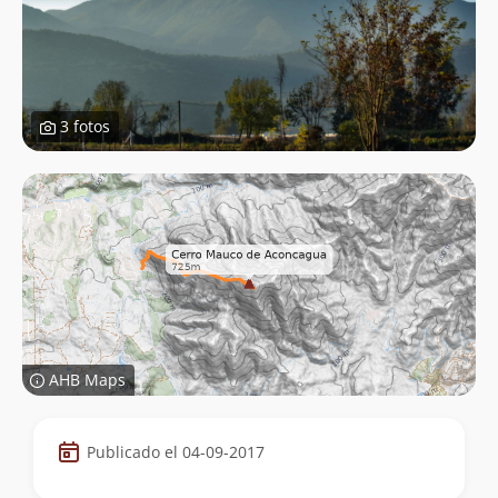
3 fotos
AHB Maps
Datos
Publicado el 04-09-2017
de