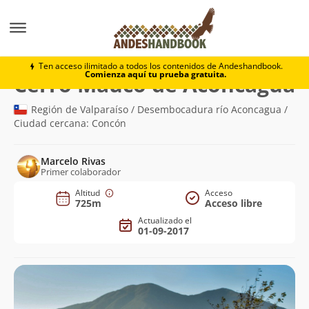
Montaña
Cerro Mauco de Aconcagua
Ten acceso ilimitado a todos los contenidos de Andeshandbook.
Comienza aquí tu prueba gratuita.
(
Cerro Mauco de Aconcagua
Región de Valparaíso / Desembocadura río Aconcagua /
Ciudad cercana: Concón
Marcelo Rivas
Primer colaborador
Altitud
Acceso
725m
Acceso libre
Actualizado el
01-09-2017