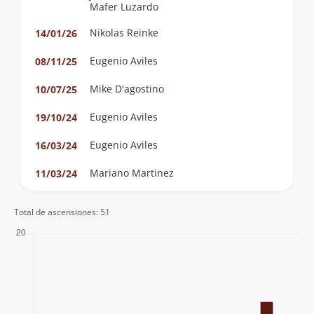
Mafer Luzardo
Nikolas Reinke
14/01/26
Eugenio Aviles
08/11/25
Mike D'agostino
10/07/25
Eugenio Aviles
19/10/24
Eugenio Aviles
16/03/24
Mariano Martinez
11/03/24
Claudio Maureira
21/10/23
Total de ascensiones: 51
Manuel Casasempere
02/09/23
Javiera Ramos
05/05/23
Cristian Irribarra
06/11/22
Eugenio Aviles
16/09/22