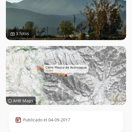
3 fotos
AHB Maps
Datos
Publicado el 04-09-2017
de