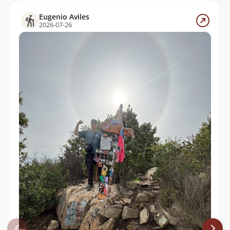
Nicolás Berríos González
06/07/19
Eugenio Aviles
Juan Figueroa
23/09/18
2026-07-26
Paul Balaresque
18/07/18
Sebastian Muñoz Valenzuela
17/03/18
Eugenio Aviles
07/01/18
Adrian Esteban Cataldo Ponce
23/09/17
Marcelo Rivas
11/06/17
Paula Fernández
29/08/15
Gonzalo Gallegos
23/06/12
Gonzalo Gallegos
07/04/12