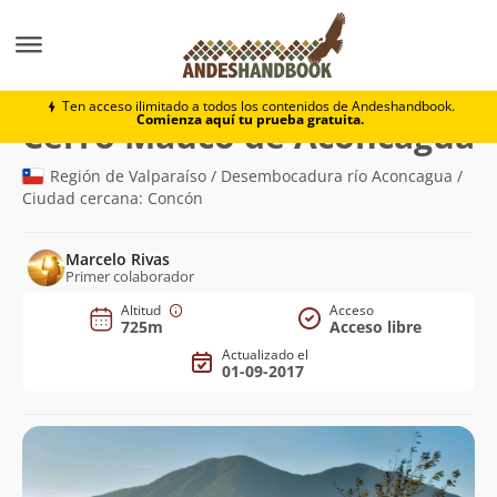
Montaña
Cerro Mauco de Aconcagua
Ten acceso ilimitado a todos los contenidos de Andeshandbook.
Comienza aquí tu prueba gratuita.
(
Cerro Mauco de Aconcagua
Región de Valparaíso / Desembocadura río Aconcagua /
Ciudad cercana: Concón
Marcelo Rivas
Primer colaborador
Altitud
Acceso
725m
Acceso libre
Actualizado el
01-09-2017