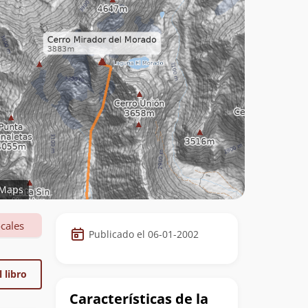
Maps
Datos
cales
Publicado el 06-01-2002
de
la
 libro
cumbre
Características de la