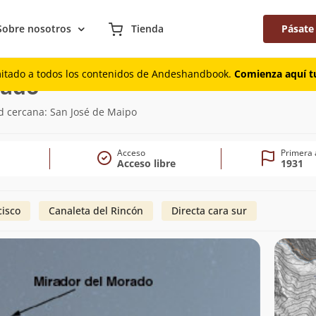
Sobre nosotros
Tienda
Pásate
mitado a todos los contenidos de Andeshandbook.
Comienza aquí tu
(3.883m)
rado
d cercana: San José de Maipo
Acceso
Primera 
Acceso libre
1931
cisco
Canaleta del Rincón
Directa cara sur