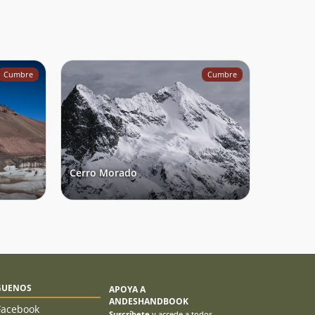
Cumbre
Cumbre
Cerro Morado
GUENOS
APOYA A
ANDESHANDBOOK
Facebook
Suscríbete
y accede a todos