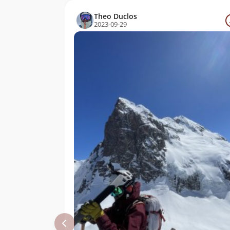
Montané
Theo Duclos
2023-09-29
Alvaro Jorquera
09/01/06
Jorge Hess
18/12/05
Adolfo Dell´orto
01/12/05
Selman
Eduardo Atalah
27/11/05
Edison Acuña
Hektor S A
Monteiro
Álvaro Vivanco
20/11/05
David Valdés
20/11/05
Juan Francisco
Bustos
Felipe Ochsenius
Javier Echecopar
Rodrigo Colipi
22/01/05