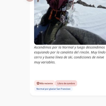
Andrés Guzmán,
12/12/04
Roberto Olivares,
Rodrigo, Cristian
Daniel
28/11/04
Sepulveda(Coloro),
Nico Negro,
Miguel Barrios
04/03/04
Elvis Acevedo
23/11/03
Ascendimos por la Normal y luego descendimos
esquiando por la canaleta del rincón. Muy lindo
Paulo Cox
09/04/03
cerro y buena línea de ski, condiciones de nieve
Carlos Andrés
muy variables.
Correa Grez
Ignacio Toro
Labbé
Ismael Mena
Valdés
Más reciente
Libro de cumbre
Eduardo Alexis
30/01/02
Normal por glaciar San Francisco
Liempi Liempi
Paulo Cox
03/11/01