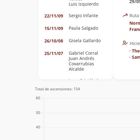
29/0
Luis Izquierdo
Sergio Infante
Ruta
22/11/09
Norm
Paula Salgado
15/11/09
Fran
Gisela Gallardo
26/10/08
Hici
∙
The
Gabriel Corral
25/11/07
∙
Sam
Juan Andrés
Covarrubias
Alcalde
Juan Cristóbal
04/11/07
Arriagada Leiva
Total de ascensiones: 154
Luis Francisco
Román Torres
Sebastian Tobar
21/10/07
Bernabe Lopez
14/10/07
Taverne
Andrea
30/09/07