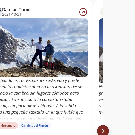
Damian Tomic
Fernanda Ó
2021-10-31
2019-12-01
tenido cerro. Pendiente sostenida y fuerte
o en la canaleta como en la ascensión desde
Hermosa vista desd
hacia la cumbre, sin lugares cómodos para
gracias a la vida 
ansar. La entrada a la canaleta estaba
vista la canaleta 
ada, con poca nieve y blanda. A la salida
o 50°, mucho hielo
ía una pequeña cascada en la que había que
maravilloso a la c
rse y mojarse para desescalarla. La rimaya
ba totalmente oculta.
o de cumbre
Canaleta del Rincón
Libro de cumbre
Can