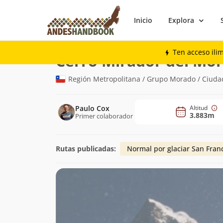
Inicio
Explora
Montaña
Cerro Mirador del Morado
Ten acceso ili
Cerro Mirador del Mo
Región Metropolitana / Grupo Morado / Ciuda
Paulo Cox
Altitud
3.883m
Primer colaborador
Rutas publicadas:
Normal por glaciar San Fran