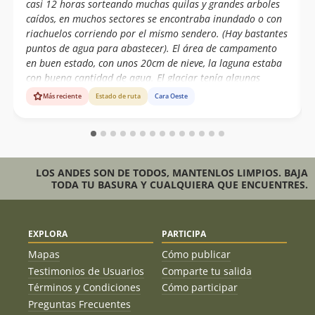
casi 12 horas sorteando muchas quilas y grandes arboles
caídos, en muchos sectores se encontraba inundado o con
riachuelos corriendo por el mismo sendero. (Hay bastantes
puntos de agua para abastecer). El área de campamento
en buen estado, con unos 20cm de nieve, la laguna estaba
con buena cantidad de agua. El glaciar tenía algunas
grietas bastante grandes pero a la vista, los puentes de
Más reciente
Estado de ruta
Cara Oeste
nieve bastantes firmes; buena nieve en general con algunos
sectores de placas de viento. Habían rastros de avalancha
de placa desde unos 20 mts por debajo de la cumbre.
Subimos dando dando todo el track y esquiamos toda la
bajada hasta el CB desde los 2130 msnm.
LOS ANDES SON DE TODOS, MANTENLOS LIMPIOS. BAJA
TODA TU BASURA Y CUALQUIERA QUE ENCUENTRES.
EXPLORA
PARTICIPA
Mapas
Cómo publicar
Testimonios de Usuarios
Comparte tu salida
Términos y Condiciones
Cómo participar
Preguntas Frecuentes