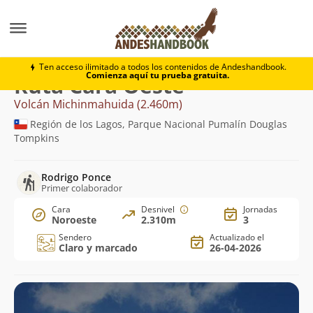
Montaña
Volcán Michinmahuida
Cara Oeste
Ten acceso ilimitado a todos los contenidos de Andeshandbook.
Comienza aquí tu prueba gratuita.
Ruta Cara Oeste
Volcán Michinmahuida (2.460m)
Región de los Lagos, Parque Nacional Pumalín Douglas
Tompkins
Rodrigo Ponce
Primer colaborador
Cara
Desnivel
Jornadas
Noroeste
2.310m
3
Sendero
Actualizado el
Claro y marcado
26-04-2026