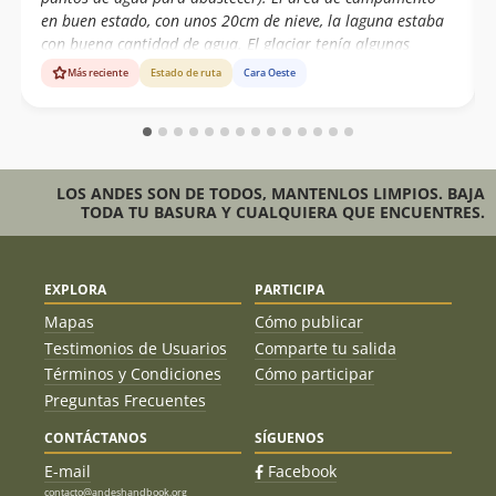
en buen estado, con unos 20cm de nieve, la laguna estaba
con buena cantidad de agua. El glaciar tenía algunas
grietas bastante grandes pero a la vista, los puentes de
Más reciente
Estado de ruta
Cara Oeste
nieve bastantes firmes; buena nieve en general con algunos
sectores de placas de viento. Habían rastros de avalancha
de placa desde unos 20 mts por debajo de la cumbre.
Subimos dando dando todo el track y esquiamos toda la
bajada hasta el CB desde los 2130 msnm.
LOS ANDES SON DE TODOS, MANTENLOS LIMPIOS. BAJA
TODA TU BASURA Y CUALQUIERA QUE ENCUENTRES.
EXPLORA
PARTICIPA
Mapas
Cómo publicar
Testimonios de Usuarios
Comparte tu salida
Términos y Condiciones
Cómo participar
Preguntas Frecuentes
CONTÁCTANOS
SÍGUENOS
E-mail
Facebook
contacto@andeshandbook.org