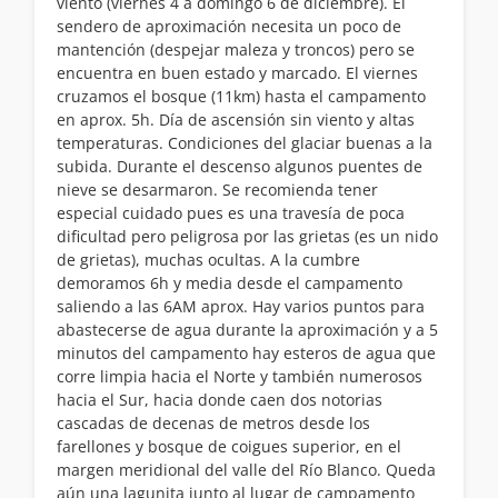
viento (viernes 4 a domingo 6 de diciembre). El
sendero de aproximación necesita un poco de
mantención (despejar maleza y troncos) pero se
encuentra en buen estado y marcado. El viernes
cruzamos el bosque (11km) hasta el campamento
en aprox. 5h. Día de ascensión sin viento y altas
temperaturas. Condiciones del glaciar buenas a la
subida. Durante el descenso algunos puentes de
nieve se desarmaron. Se recomienda tener
especial cuidado pues es una travesía de poca
dificultad pero peligrosa por las grietas (es un nido
de grietas), muchas ocultas. A la cumbre
demoramos 6h y media desde el campamento
saliendo a las 6AM aprox. Hay varios puntos para
abastecerse de agua durante la aproximación y a 5
minutos del campamento hay esteros de agua que
corre limpia hacia el Norte y también numerosos
hacia el Sur, hacia donde caen dos notorias
cascadas de decenas de metros desde los
farellones y bosque de coigues superior, en el
margen meridional del valle del Río Blanco. Queda
aún una lagunita junto al lugar de campamento