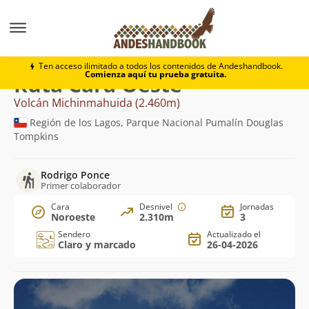
Montaña
Volcán Michinmahuida
Cara Oeste
Ten acceso ilimitado a todos los contenidos de Andeshandbook.
Comienza aquí tu prueba gratuita.
Ruta Cara Oeste
Volcán Michinmahuida (2.460m)
Región de los Lagos, Parque Nacional Pumalín Douglas
Tompkins
Rodrigo Ponce
Primer colaborador
Cara
Desnivel
Jornadas
Noroeste
2.310m
3
Sendero
Actualizado el
Claro y marcado
26-04-2026