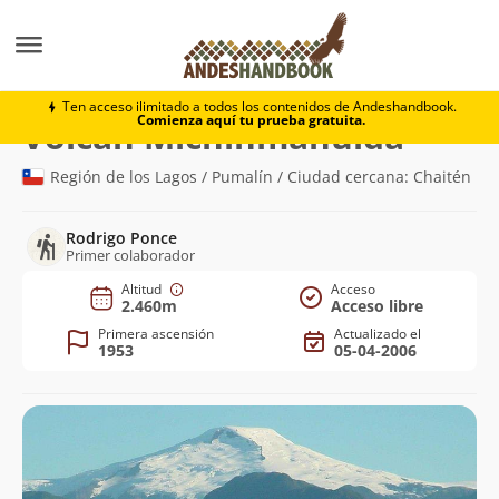
Montaña
Volcán Michinmahuida
Ten acceso ilimitado a todos los contenidos de Andeshandbook.
Comienza aquí tu prueba gratuita.
(2.460m)
Volcán Michinmahuida
Región de los Lagos / Pumalín / Ciudad cercana: Chaitén
Rodrigo Ponce
Primer colaborador
Altitud
Acceso
2.460m
Acceso libre
Primera ascensión
Actualizado el
1953
05-04-2006