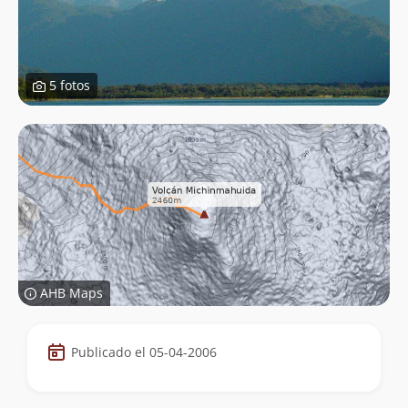
5 fotos
AHB Maps
Datos
Publicado el 05-04-2006
de
la