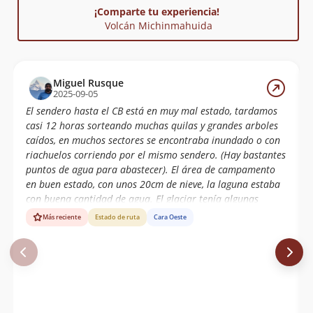
¡Comparte tu experiencia!
Volcán Michinmahuida
Miguel Rusque
2025-09-05
El sendero hasta el CB está en muy mal estado, tardamos
casi 12 horas sorteando muchas quilas y grandes arboles
caídos, en muchos sectores se encontraba inundado o con
riachuelos corriendo por el mismo sendero. (Hay bastantes
puntos de agua para abastecer). El área de campamento
en buen estado, con unos 20cm de nieve, la laguna estaba
con buena cantidad de agua. El glaciar tenía algunas
grietas bastante grandes pero a la vista, los puentes de
Más reciente
Estado de ruta
Cara Oeste
nieve bastantes firmes; buena nieve en general con algunos
sectores de placas de viento. Habían rastros de avalancha
de placa desde unos 20 mts por debajo de la cumbre.
Subimos dando dando todo el track y esquiamos toda la
bajada hasta el CB desde los 2130 msnm.