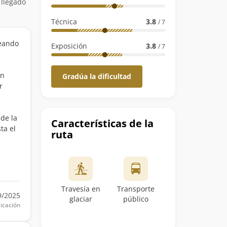
 llegado
Técnica
3.8
/ 7
teando
Exposición
3.8
/ 7
on
Gradúa la dificultad
r
de la
Características de la
ta el
ruta
Travesía en
Transporte
9/2025
glaciar
público
icación