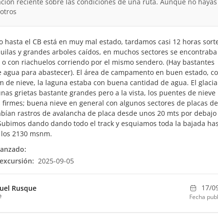
ción reciente sobre las condiciones de una ruta. Aunque no hayas
otros
o hasta el CB está en muy mal estado, tardamos casi 12 horas sor
ilas y grandes arboles caídos, en muchos sectores se encontraba
o con riachuelos corriendo por el mismo sendero. (Hay bastantes
 agua para abastecer). El área de campamento en buen estado, c
 de nieve, la laguna estaba con buena cantidad de agua. El glacia
unas grietas bastante grandes pero a la vista, los puentes de nieve
 firmes; buena nieve en general con algunos sectores de placas de
abían rastros de avalancha de placa desde unos 20 mts por debajo 
ubimos dando dando todo el track y esquiamos toda la bajada has
 los 2130 msnm.
canzado:
excursión:
2025-09-05
17/0
uel Rusque
e
Fecha publ