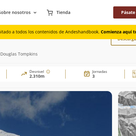
Sobre nosotros
Tienda
Pásate
 Oeste
mitado a todos los contenidos de Andeshandbook.
Comienza aquí tu
Descarga
n Douglas Tompkins
Desnivel
Jornadas
2.310m
3