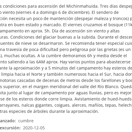
s condiciones para ascensión del Michinmahuida. Tres días despe
 viento (viernes 4 a domingo 6 de diciembre). El sendero de
ión necesita un poco de mantención (despejar maleza y troncos) 
tra en buen estado y marcado. El viernes cruzamos el bosque (11
campamento en aprox. 5h. Día de ascensión sin viento y altas
ras. Condiciones del glaciar buenas a la subida. Durante el desc
uentes de nieve se desarmaron. Se recomienda tener especial cu
na travesía de poca dificultad pero peligrosa por las grietas (es un
s), muchas ocultas. A la cumbre demoramos 6h y media desde el
o saliendo a las 6AM aprox. Hay varios puntos para abastecerse
nte la aproximación y a 5 minutos del campamento hay esteros d
 limpia hacia el Norte y también numerosos hacia el Sur, hacia do
notorias cascadas de decenas de metros desde los farellones y bo
s superior, en el margen meridional del valle del Río Blanco. Que
ita junto al lugar de campamento por aguas lluvias, pero es mejor
se de los esteros donde corre limpia. Avistamiento de hued-hueds
arrayanes, nalcas gigantes, coigues, alerces, mañíos, tepas, helech
ras especies de árboles durante la aproximación.
canzado:
cumbre
excursión:
2020-12-05