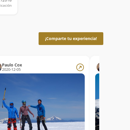
icación
¡Comparte tu experiencia!
Paulo Cox
Paulo Cox
2020-12-05
2020-12-05