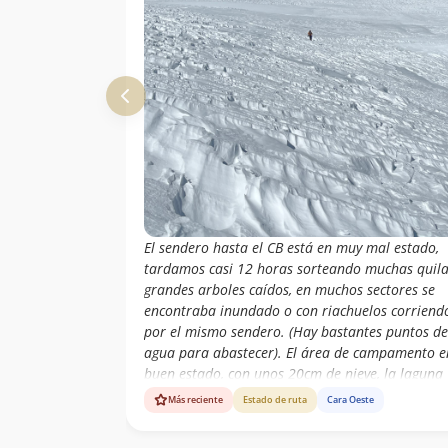
El sendero hasta el CB está en muy mal estado,
tardamos casi 12 horas sorteando muchas quila
grandes arboles caídos, en muchos sectores se
encontraba inundado o con riachuelos corriend
por el mismo sendero. (Hay bastantes puntos de
agua para abastecer). El área de campamento e
buen estado, con unos 20cm de nieve, la laguna
estaba con buena cantidad de agua. El glaciar
Más reciente
Estado de ruta
Cara Oeste
tenía algunas grietas bastante grandes pero a l
vista, los puentes de nieve bastantes firmes; bu