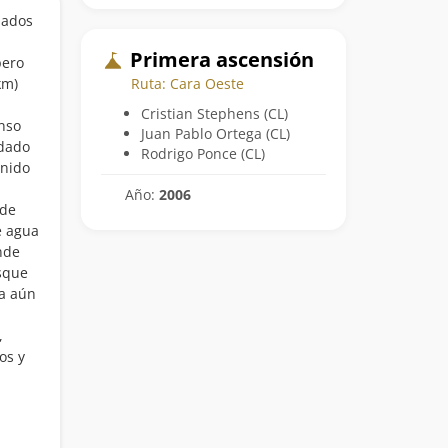
jados
Primera ascensión
pero
Ruta: Cara Oeste
km)
Cristian Stephens (CL)
enso
Juan Pablo Ortega (CL)
idado
Rodrigo Ponce (CL)
 nido
Año:
2006
 de
e agua
nde
sque
da aún
,
os y