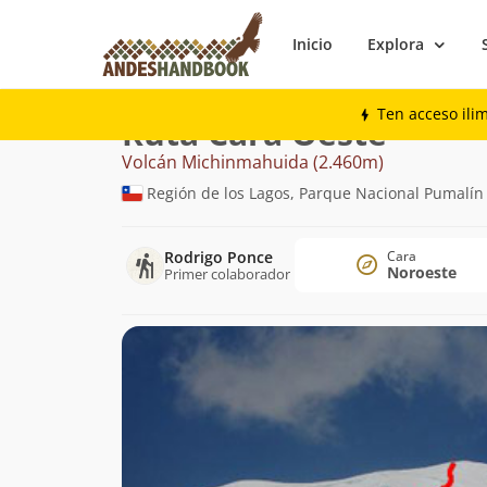
Inicio
Explora
Montaña
Volcán Michinmahuida
Cara
Ten acceso ili
Ruta Cara Oeste
Volcán Michinmahuida (2.460m)
Región de los Lagos, Parque Nacional Pumalí
Rodrigo Ponce
Cara
Noroeste
Primer colaborador