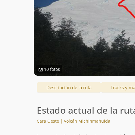
10 fotos
Descripción de la ruta
Tracks y m
Estado actual de la rut
Cara Oeste | Volcán Michinmahuida