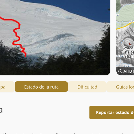
AHB 
apa
Estado de la ruta
Dificultad
Guías lo
a
Reportar estado d