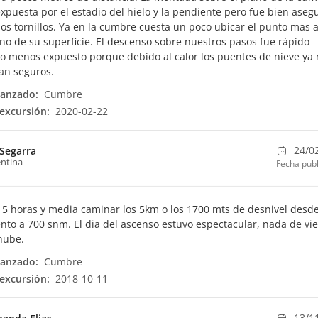
expuesta por el estadio del hielo y la pendiente pero fue bien ase
os tornillos. Ya en la cumbre cuesta un poco ubicar el punto mas a
ano de su superficie. El descenso sobre nuestros pasos fue rápido
 menos expuesto porque debido al calor los puentes de nieve ya 
an seguros.
canzado:
Cumbre
excursión:
2020-02-22
24/0
 Segarra
ntina
Fecha publ
5 horas y media caminar los 5km o los 1700 mts de desnivel desde
o a 700 snm. El dia del ascenso estuvo espectacular, nada de vie
nube.
canzado:
Cumbre
excursión:
2018-10-11
13/1