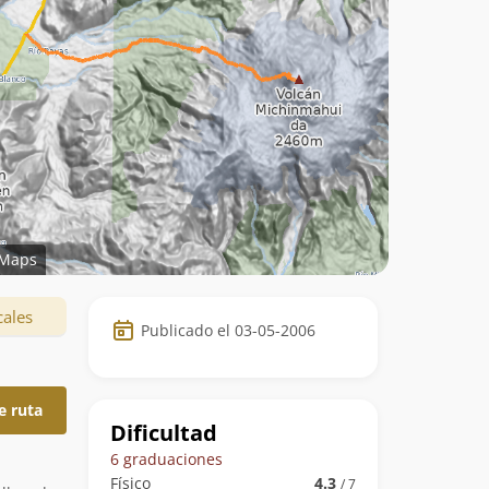
Maps
Datos
cales
Publicado el 03-05-2006
de
la
e ruta
ruta
Dificultad
6 graduaciones
Físico
4.3
/ 7