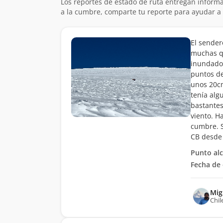
Los reportes de estado de ruta entregan informa
a la cumbre, comparte tu reporte para ayudar a 
El sender
muchas qu
inundado 
puntos de
unos 20cm
tenía alg
bastantes
viento. H
cumbre. S
CB desde
Punto al
Fecha de 
Mig
Chil