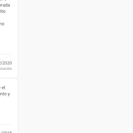
gurada
lto
no
2/2020
icación
 el
nto y
1/2018