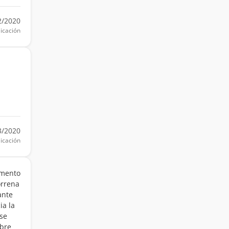
2/2020
icación
3/2020
icación
amento
orrena
ante
ia la
 se
mbre