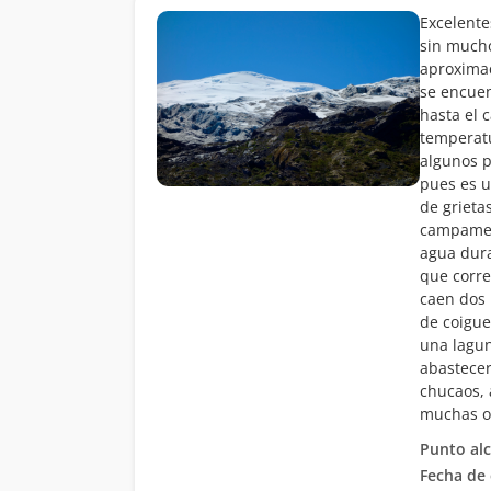
Excelente
sin mucho
aproximac
se encuen
hasta el 
temperatu
algunos p
pues es u
de grieta
campament
agua dura
que corre
caen dos 
de coigue
una lagun
abastecer
chucaos, 
muchas ot
Punto al
Fecha de 