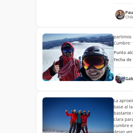
Pau
Chil
partimos 
Cumbre: 1
Punto al
Fecha de 
Gab
La aproxi
base al l
bastante 
clara par
cumbre es
dejan ver