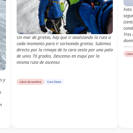
Foto 
segun
(cent
cond
Tres 
Un mar de grietas, hay que ir analizando la ruta a
domi
cada momento para ir sorteando grietas. Subimos
apro
directo por la rimaya de la cara oeste por una pala
(des
Libr
de unos 70 grados. Descenso en esquí por la
buen
misma ruta de ascenso
bosq
Día d
Condi
s y
Libro de cumbre
Cara Oeste
Dura
desa
o
pues 
pelig
n
much
medi
apro
a
dura
ena