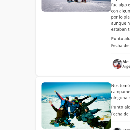
fue algo 
con algun
por lo pl
aunque no
estaban t
Punto al
Fecha de 
Ale
Arge
Nos tomó 
campament
ninguna 
Punto al
Fecha de 