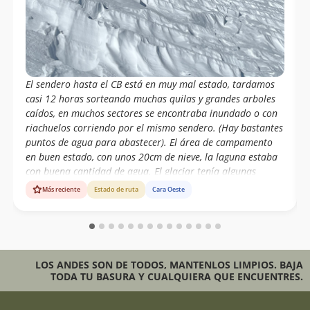
El sendero hasta el CB está en muy mal estado, tardamos
casi 12 horas sorteando muchas quilas y grandes arboles
caídos, en muchos sectores se encontraba inundado o con
riachuelos corriendo por el mismo sendero. (Hay bastantes
puntos de agua para abastecer). El área de campamento
en buen estado, con unos 20cm de nieve, la laguna estaba
con buena cantidad de agua. El glaciar tenía algunas
grietas bastante grandes pero a la vista, los puentes de
Más reciente
Estado de ruta
Cara Oeste
nieve bastantes firmes; buena nieve en general con algunos
sectores de placas de viento. Habían rastros de avalancha
de placa desde unos 20 mts por debajo de la cumbre.
Subimos dando dando todo el track y esquiamos toda la
bajada hasta el CB desde los 2130 msnm.
LOS ANDES SON DE TODOS, MANTENLOS LIMPIOS. BAJA
TODA TU BASURA Y CUALQUIERA QUE ENCUENTRES.