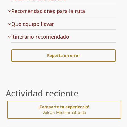
Recomendaciones para la ruta
Qué equipo llevar
Cuál
Itinerario recomendado
es
el
Reporta un error
Actividad reciente
¡Comparte tu experiencia!
Volcán Michinmahuida