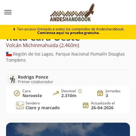
Montaña
Volcán Michinmahuida
Cara Oeste
Ten acceso ilimitado a todos los contenidos de Andeshandbook.
Comienza aquí tu prueba gratuita.
Ruta Cara Oeste
Volcán Michinmahuida (2.460m)
Región de los Lagos, Parque Nacional Pumalín Douglas
Tompkins
Rodrigo Ponce
Primer colaborador
Cara
Desnivel
Jornadas
Noroeste
2.310m
3
Sendero
Actualizado el
Claro y marcado
26-04-2026