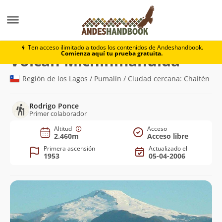
Montaña
Volcán Michinmahuida
Ten acceso ilimitado a todos los contenidos de Andeshandbook.
Comienza aquí tu prueba gratuita.
(2.460m)
Volcán Michinmahuida
Región de los Lagos / Pumalín / Ciudad cercana: Chaitén
Rodrigo Ponce
Primer colaborador
Altitud
Acceso
2.460m
Acceso libre
Primera ascensión
Actualizado el
1953
05-04-2006