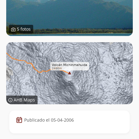
5 fotos
AHB Maps
Datos
Publicado el 05-04-2006
de
la