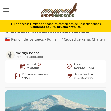
Montaña
Volcán Michinmahuida
Ten acceso ilimitado a todos los contenidos de Andeshandbook.
Comienza aquí tu prueba gratuita.
(2.460m)
Volcán Michinmahuida
Región de los Lagos / Pumalín / Ciudad cercana: Chaitén
Rodrigo Ponce
Primer colaborador
Altitud
Acceso
2.460m
Acceso libre
Primera ascensión
Actualizado el
1953
05-04-2006