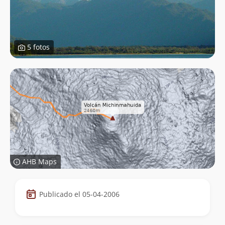
5 fotos
AHB Maps
Datos
Publicado el 05-04-2006
de
la