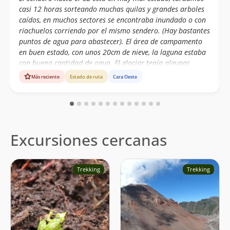
casi 12 horas sorteando muchas quilas y grandes arboles
caídos, en muchos sectores se encontraba inundado o con
riachuelos corriendo por el mismo sendero. (Hay bastantes
puntos de agua para abastecer). El área de campamento
en buen estado, con unos 20cm de nieve, la laguna estaba
con buena cantidad de agua. El glaciar tenía algunas
grietas bastante grandes pero a la vista, los puentes de
Más reciente
Estado de ruta
Cara Oeste
nieve bastantes firmes; buena nieve en general con algunos
sectores de placas de viento. Habían rastros de avalancha
de placa desde unos 20 mts por debajo de la cumbre.
Subimos dando dando todo el track y esquiamos toda la
bajada hasta el CB desde los 2130 msnm.
Excursiones cercanas
Trekking
Trekking