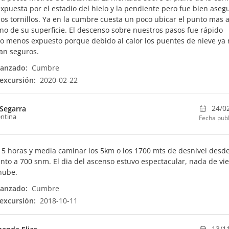
expuesta por el estadio del hielo y la pendiente pero fue bien ase
os tornillos. Ya en la cumbre cuesta un poco ubicar el punto mas a
ano de su superficie. El descenso sobre nuestros pasos fue rápido
 menos expuesto porque debido al calor los puentes de nieve ya 
an seguros.
canzado:
Cumbre
excursión:
2020-02-22
24/0
 Segarra
ntina
Fecha publ
5 horas y media caminar los 5km o los 1700 mts de desnivel desde
o a 700 snm. El dia del ascenso estuvo espectacular, nada de vie
nube.
canzado:
Cumbre
excursión:
2018-10-11
13/1