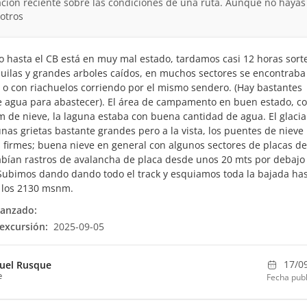
ción reciente sobre las condiciones de una ruta. Aunque no hayas
otros
o hasta el CB está en muy mal estado, tardamos casi 12 horas sor
ilas y grandes arboles caídos, en muchos sectores se encontraba
o con riachuelos corriendo por el mismo sendero. (Hay bastantes
 agua para abastecer). El área de campamento en buen estado, c
 de nieve, la laguna estaba con buena cantidad de agua. El glacia
unas grietas bastante grandes pero a la vista, los puentes de nieve
 firmes; buena nieve en general con algunos sectores de placas de
abían rastros de avalancha de placa desde unos 20 mts por debajo 
ubimos dando dando todo el track y esquiamos toda la bajada has
 los 2130 msnm.
canzado:
excursión:
2025-09-05
17/0
uel Rusque
e
Fecha publ