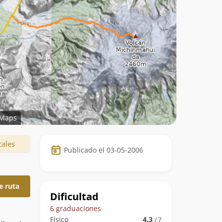
Maps
Datos
cales
Publicado el 03-05-2006
de
la
e ruta
ruta
Dificultad
6 graduaciones
Físico
4.3
/ 7