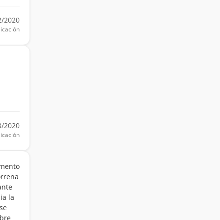
2/2020
icación
3/2020
icación
amento
orrena
ante
ia la
 se
mbre