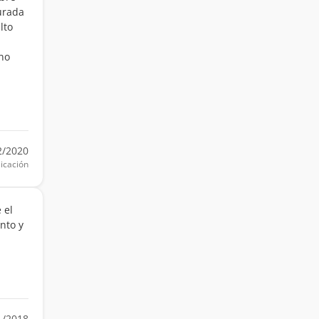
gurada
lto
no
2/2020
icación
 el
nto y
1/2018