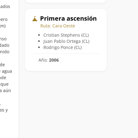
jados
Primera ascensión
pero
Ruta: Cara Oeste
km)
Cristian Stephens (CL)
enso
Juan Pablo Ortega (CL)
idado
Rodrigo Ponce (CL)
 nido
Año:
2006
 de
e agua
nde
sque
da aún
,
os y