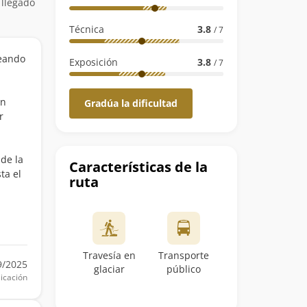
 llegado
Técnica
3.8
/ 7
teando
Exposición
3.8
/ 7
on
Gradúa la dificultad
r
de la
Características de la
ta el
ruta
Travesía en
Transporte
9/2025
glaciar
público
icación