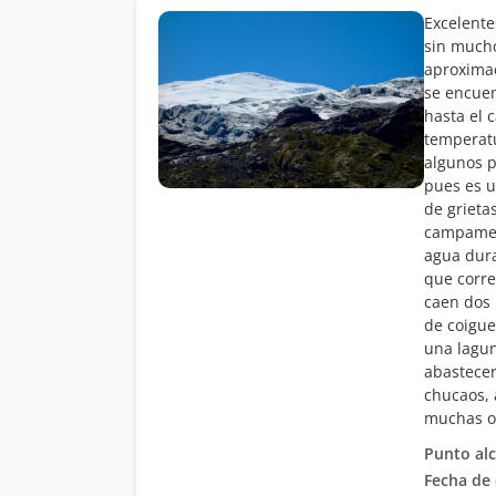
Excelente
sin mucho
aproximac
se encuen
hasta el 
temperatu
algunos p
pues es u
de grieta
campament
agua dura
que corre
caen dos 
de coigue
una lagun
abastecer
chucaos, 
muchas ot
Punto al
Fecha de 