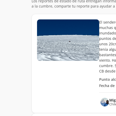
Los reportes de estado de ruta entregan informa
a la cumbre, comparte tu reporte para ayudar a 
El sender
muchas qu
inundado 
puntos de
unos 20cm
tenía alg
bastantes
viento. H
cumbre. S
CB desde
Punto al
Fecha de 
Mig
Chil