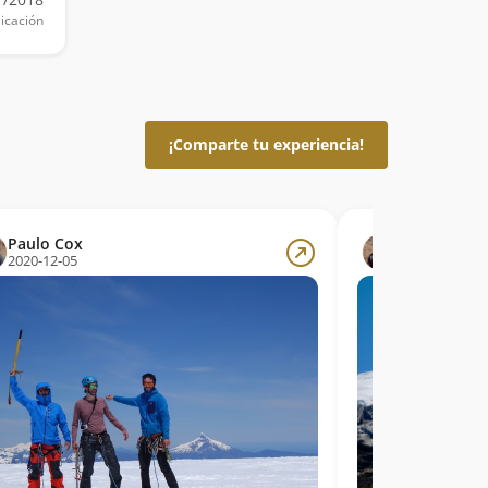
icación
¡Comparte tu experiencia!
Paulo Cox
Paulo Cox
2020-12-05
2020-12-05