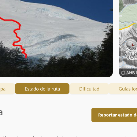
AHB 
apa
Estado de la ruta
Dificultad
Guías lo
a
Reportar estado d