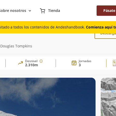
Sobre nosotros
Tienda
Pásate
 Oeste
mitado a todos los contenidos de Andeshandbook.
Comienza aquí tu
Descarga
n Douglas Tompkins
Desnivel
Jornadas
2.310m
3