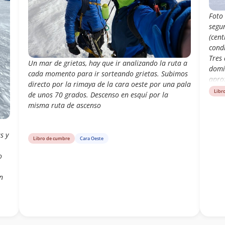
Foto 
segun
(cent
cond
Tres 
Un mar de grietas, hay que ir analizando la ruta a
domi
cada momento para ir sorteando grietas. Subimos
apro
directo por la rimaya de la cara oeste por una pala
(des
Libr
de unos 70 grados. Descenso en esquí por la
buen
misma ruta de ascenso
bosq
Día d
Condi
s y
Libro de cumbre
Cara Oeste
Dura
desa
o
pues 
pelig
n
much
medi
apro
a
dura
ena