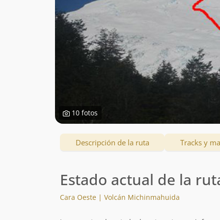
10 fotos
Descripción de la ruta
Tracks y m
Estado actual de la rut
Cara Oeste | Volcán Michinmahuida