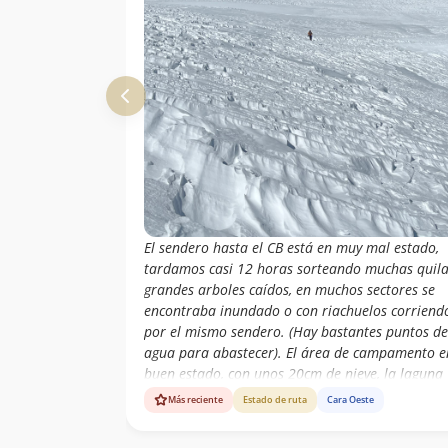
El sendero hasta el CB está en muy mal estado,
tardamos casi 12 horas sorteando muchas quila
grandes arboles caídos, en muchos sectores se
encontraba inundado o con riachuelos corriend
por el mismo sendero. (Hay bastantes puntos de
agua para abastecer). El área de campamento e
buen estado, con unos 20cm de nieve, la laguna
estaba con buena cantidad de agua. El glaciar
Más reciente
Estado de ruta
Cara Oeste
tenía algunas grietas bastante grandes pero a l
vista, los puentes de nieve bastantes firmes; bu