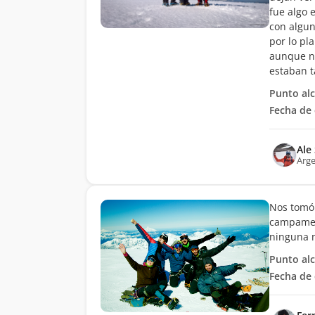
fue algo 
con algun
por lo pl
aunque no
estaban t
Punto al
Fecha de 
Ale
Arge
Nos tomó 
campament
ninguna 
Punto al
Fecha de 