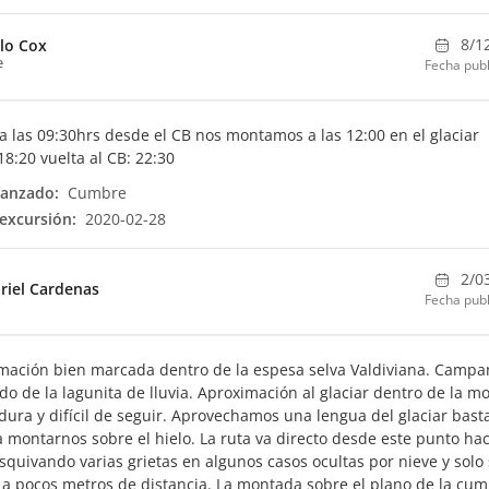
8/1
lo Cox
e
Fecha publ
a las 09:30hrs desde el CB nos montamos a las 12:00 en el glaciar
8:20 vuelta al CB: 22:30
canzado:
Cumbre
excursión:
2020-02-28
2/0
riel Cardenas
Fecha publ
mación bien marcada dentro de la espesa selva Valdiviana. Camp
ado de la lagunita de lluvia. Aproximación al glaciar dentro de la m
dura y difícil de seguir. Aprovechamos una lengua del glaciar bast
a montarnos sobre el hielo. La ruta va directo desde este punto hac
quivando varias grietas en algunos casos ocultas por nieve y solo
 a pocos metros de distancia. La montada sobre el plano de la cu