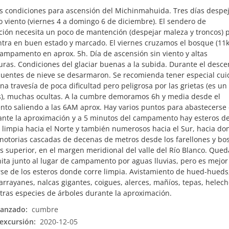
s condiciones para ascensión del Michinmahuida. Tres días despe
 viento (viernes 4 a domingo 6 de diciembre). El sendero de
ión necesita un poco de mantención (despejar maleza y troncos) 
tra en buen estado y marcado. El viernes cruzamos el bosque (11
campamento en aprox. 5h. Día de ascensión sin viento y altas
ras. Condiciones del glaciar buenas a la subida. Durante el desc
uentes de nieve se desarmaron. Se recomienda tener especial cu
na travesía de poca dificultad pero peligrosa por las grietas (es un
s), muchas ocultas. A la cumbre demoramos 6h y media desde el
o saliendo a las 6AM aprox. Hay varios puntos para abastecerse
nte la aproximación y a 5 minutos del campamento hay esteros d
 limpia hacia el Norte y también numerosos hacia el Sur, hacia do
notorias cascadas de decenas de metros desde los farellones y bo
s superior, en el margen meridional del valle del Río Blanco. Que
ita junto al lugar de campamento por aguas lluvias, pero es mejor
se de los esteros donde corre limpia. Avistamiento de hued-hueds
arrayanes, nalcas gigantes, coigues, alerces, mañíos, tepas, helech
ras especies de árboles durante la aproximación.
canzado:
cumbre
excursión:
2020-12-05