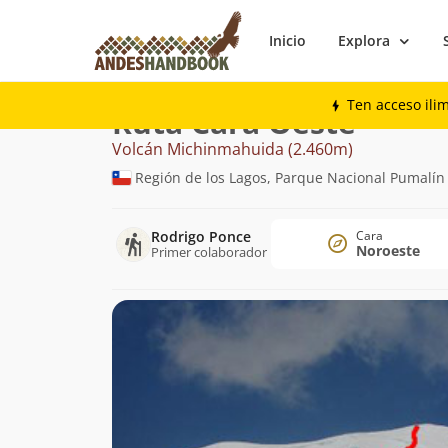
Inicio
Explora
Montaña
Volcán Michinmahuida
Cara
Ten acceso ili
Ruta Cara Oeste
Volcán Michinmahuida (2.460m)
Región de los Lagos, Parque Nacional Pumalí
Rodrigo Ponce
Cara
Noroeste
Primer colaborador