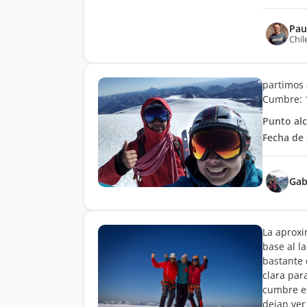
Pau
Chil
partimos 
Cumbre: 1
Punto al
Fecha de 
Gab
La aproxi
base al l
bastante 
clara par
cumbre es
dejan ver