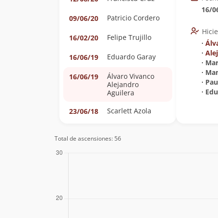
16/0
Patricio Cordero
09/06/20
Hici
Felipe Trujillo
16/02/20
∙
Álv
∙
Ale
Eduardo Garay
16/06/19
∙ Mar
∙ Ma
Álvaro Vivanco
16/06/19
∙ Pa
Alejandro
∙ Ed
Aguilera
Scarlett Azola
23/06/18
Matias Carrasco
16/06/18
Total de ascensiones: 56
Fanny Ródenas
23/08/17
Nelson Salazar
23/07/17
Mejías
Andrés Barrientos
Cárdenas
Nicolas Melo
27/05/17