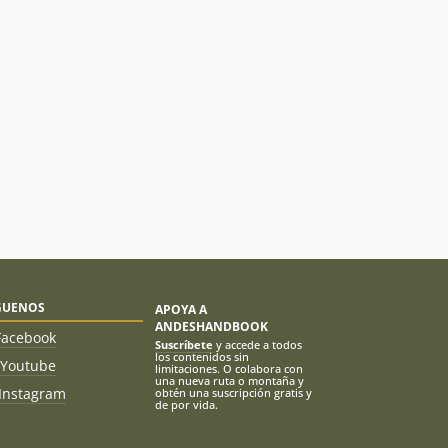
GUENOS
APOYA A
ANDESHANDBOOK
Facebook
Suscríbete
y accede a todos
los contenidos sin
Youtube
limitaciones. O colabora con
una nueva ruta o montaña y
Instagram
obtén una suscripción gratis y
de por vida.