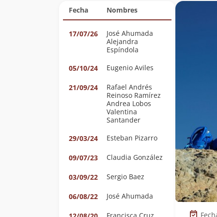
Fecha
Nombres
José Ahumada
17/07/26
Alejandra
Espíndola
Eugenio Aviles
05/10/24
Rafael Andrés
21/09/24
Reinoso Ramírez
Andrea Lobos
Valentina
Santander
Esteban Pizarro
29/03/24
Claudia González
09/07/23
Sergio Baez
03/09/22
José Ahumada
06/08/22
Fech
Francisca Cruz
12/08/20