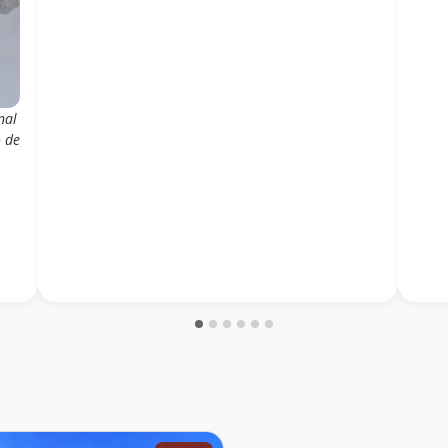
nal
o de