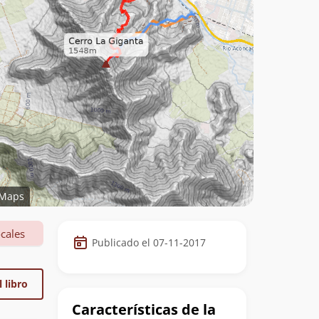
Maps
Datos
cales
Publicado el 07-11-2017
de
la
 libro
cumbre
Características de la