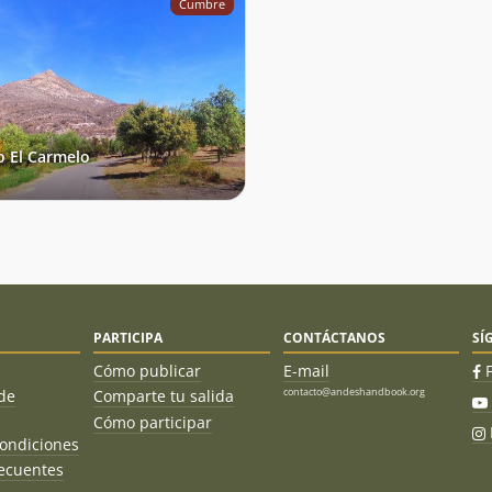
Cumbre
o El Carmelo
PARTICIPA
CONTÁCTANOS
SÍ
Cómo publicar
E-mail
contacto@andeshandbook.org
de
Comparte tu salida
Cómo participar
ondiciones
ecuentes