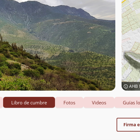
AHB 
Libro de cumbre
Fotos
Videos
Guías lo
Firma el