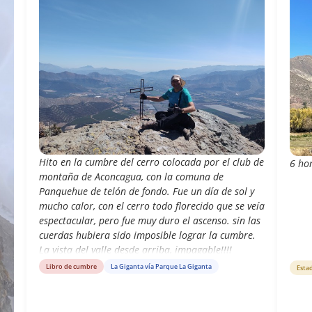
Hito en la cumbre del cerro colocada por el club de
6 hor
montaña de Aconcagua, con la comuna de
Panquehue de telón de fondo. Fue un día de sol y
mucho calor, con el cerro todo florecido que se veía
espectacular, pero fue muy duro el ascenso. sin las
cuerdas hubiera sido imposible lograr la cumbre.
La vista del valle desde arriba, impagable!!!!
Libro de cumbre
La Giganta vía Parque La Giganta
Esta