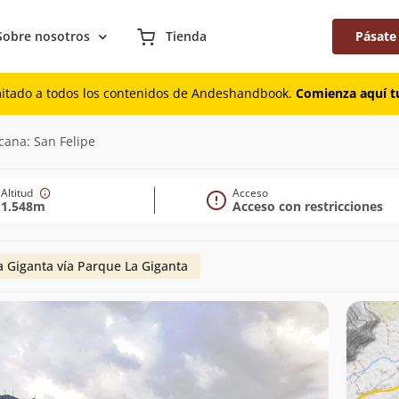
Sobre nosotros
Tienda
Pásate
mitado a todos los contenidos de Andeshandbook.
Comienza aquí tu
cana: San Felipe
Altitud
Acceso
1.548m
Acceso con restricciones
a Giganta vía Parque La Giganta