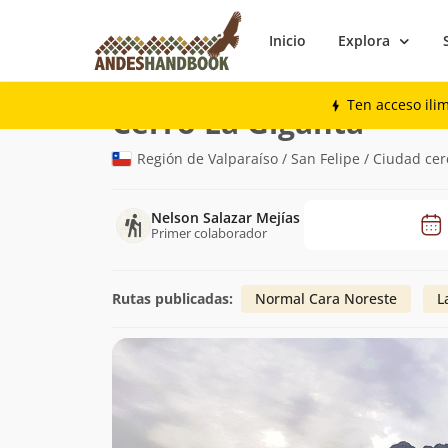
Inicio
Explora
Montaña
Cerro La Giganta
Ten acceso ili
(1.548m)
Cerro La Giganta
Región de Valparaíso / San Felipe / Ciudad cer
Nelson Salazar Mejías
Primer colaborador
Rutas publicadas:
Normal Cara Noreste
L