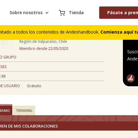
Sobre nosotros
Tienda
Pásate a pre
Patricio Cordero
mitado a todos los contenidos de Andeshandbook.
Comienza aquí tu
31 años
Región de Valparaíso, Chile
Miembro desde 22/05/2020
Suscr
 O GRUPO
Ande
ESES
 MI
DE USUARIO
Gratuito
ÑISMO
TREKKING
MEN DE MIS COLABORACIONES