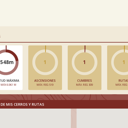
S
1548m
1
1
1
TUD MÁXIMA
ASCENSIONES
CUMBRES
RUTA
. MÁX 6.961 M
MÁX. REG 519
MÁX. REG 309
MÁX. REG
DE MIS CERROS Y RUTAS