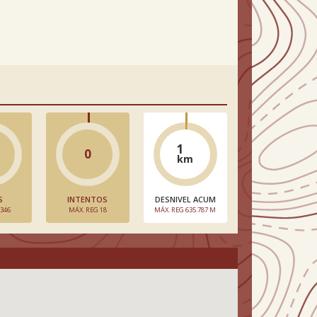
1
0
km
S
INTENTOS
DESNIVEL ACUM
 346
MÁX. REG 18
MÁX. REG 635.787 M