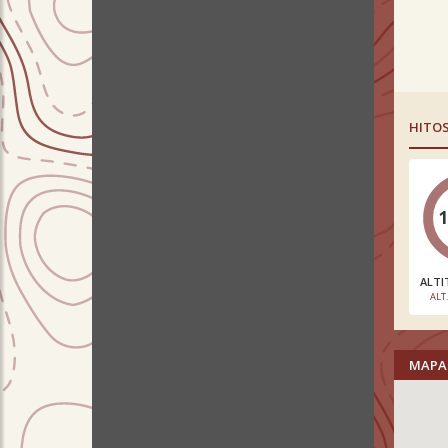
HITO
ALTI
ALT
MAPA 