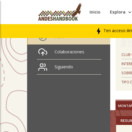
Inicio
Explora
PERFIL
Patricio Cordero
Ten acceso ili
Perfil
Colaboraciones
CLUB
INTER
Siguiendo
SOBRE
TIPO 
MONTA
RESU