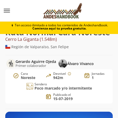
Montaña
Cerro La Giganta
Normal Cara Noreste
Ten acceso ilimitado a todos los contenidos de Andeshandbook.
Comienza aquí tu prueba gratuita.
Ruta Normal Cara Noreste
Cerro La Giganta (1.548m)
Región de Valparaíso, San Felipe
Gerardo Aguirre Ojeda
Álvaro Vivanco
Primer colaborador
Cara
Desnivel
Jornadas
Noreste
942m
1
Sendero
Poco marcado y/o intermitente
Publicado el
15-07-2019