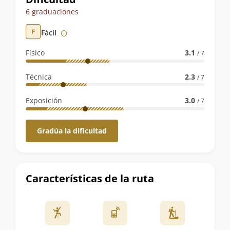
de
6 graduaciones
la
Fácil
ruta
Físico
3.1
/ 7
Técnica
2.3
/ 7
Exposición
3.0
/ 7
Gradúa la dificultad
Características de la ruta