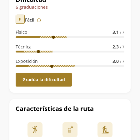
de
6 graduaciones
la
Fácil
ruta
Físico
3.1
/ 7
Técnica
2.3
/ 7
Exposición
3.0
/ 7
Gradúa la dificultad
Características de la ruta