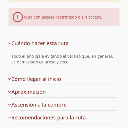
Ruta con acceso restringido o sin acceso.
Descripción
Cuándo hacer esta ruta
de
la
Todo el año ojalá evitando el verano
que, en general,
ruta
es dem
asiado caluroso y seco.
de
Cómo llegar al inicio
la
ruta
Aproximación
Ascensión a la cumbre
Recomendaciones para la ruta