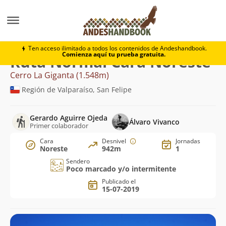
Montaña
Cerro La Giganta
Normal Cara Noreste
Ten acceso ilimitado a todos los contenidos de Andeshandbook.
Comienza aquí tu prueba gratuita.
Ruta Normal Cara Noreste
Cerro La Giganta (1.548m)
Región de Valparaíso, San Felipe
Gerardo Aguirre Ojeda
Álvaro Vivanco
Primer colaborador
Cara
Desnivel
Jornadas
Noreste
942m
1
Sendero
Poco marcado y/o intermitente
Publicado el
15-07-2019