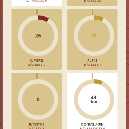
ALT. MÁX 6.959 M
MÁX. REG 520
26
25
CUMBRES
RUTAS
MÁX. REG 310
MÁX. REG 347
43
0
km
INTENTOS
DESNIVEL ACUM
MÁX. REG 18
MÁX. REG 636.087 M