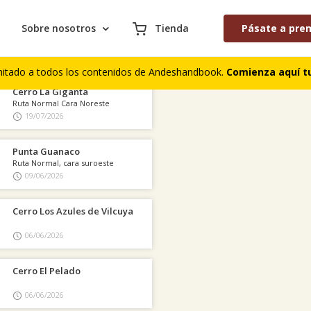
Sobre nosotros
Tienda
Pásate a pre
AS COLABORACIONES PUBLICADAS
S DE CUMBRES
COMENTARIOS DE TREKKING
mitado a todos los contenidos de Andeshandbook.
Comienza aquí tu
Cerro La Giganta
Ruta Normal Cara Noreste
19/07/2026
Punta Guanaco
Ruta Normal, cara suroeste
09/06/2026
Cerro Los Azules de Vilcuya
06/06/2026
Cerro El Pelado
06/06/2026