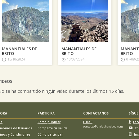
MANANTIALES DE
MANANTIALES DE
MANANTI
BRITO
BRITO
BRITO
15/10/2024
10/08/2024
07/08/2
VIDEOS
vious
No se ha compartido ningún video durante los últimos 15 días.
LORA
PARTICIPA
CONTÁCTANOS
SÍGU
as
Como publicar
E-mail
Fac
contacto@andeshandbook.org
imonios de Usuarios
Comparte tu salida
Yo
inos y Condiciones
Cómo participar
In