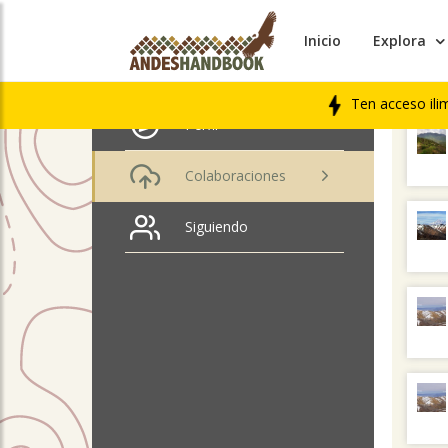
Inicio
Explora
ÚLTIM
José Ahumada
LIBRO
Ten acceso ili
Perfil
Colaboraciones
Siguiendo