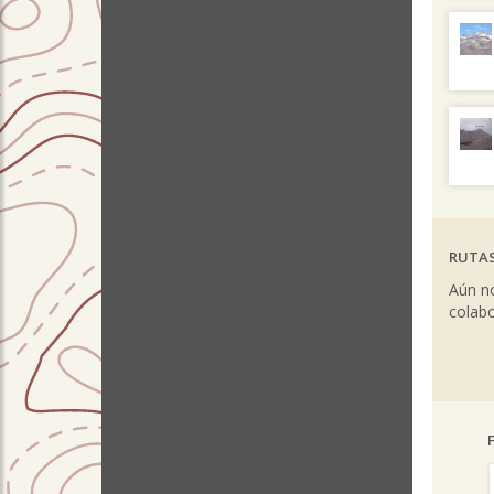
RUTAS
Aún no
colabo
Pre