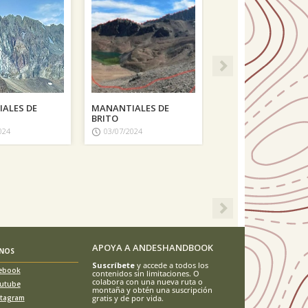
ALES DE
MANANTIALES DE
BRITO
024
03/07/2024
Next
APOYA A ANDESHANDBOOK
ENOS
Suscríbete
y accede a todos los
ebook
contenidos sin limitaciones. O
colabora con una nueva ruta o
utube
montaña y obtén una suscripción
stagram
gratis y de por vida.