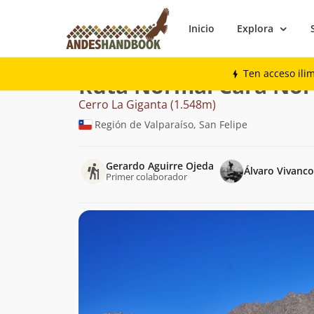
Inicio
Explora
Montaña
Cerro La Giganta
Normal Car
Ten acceso ili
Ruta Normal Cara Nor
Cerro La Giganta (1.548m)
Región de Valparaíso, San Felipe
Gerardo Aguirre Ojeda
Álvaro Vivanco
Primer colaborador