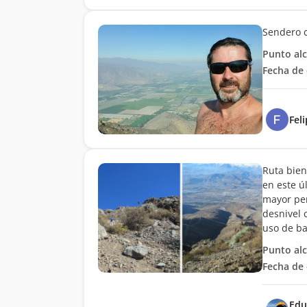
Sendero c
Punto al
Fecha de 
Feli
Ruta bien
en este ú
mayor pen
desnivel 
uso de ba
Punto al
Fecha de 
Edu