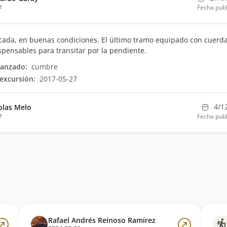
e
Fecha publ
ada, en buenas condiciones. El último tramo equipado con cuerd
dispensables para transitar por la pendiente.
canzado:
cumbre
excursión:
2017-05-27
4/1
olas Melo
e
Fecha publ
Rafael Andrés Reinoso Ramírez