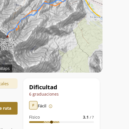
Maps
Datos
cales
Dificultad
de
6 graduaciones
la
Fácil
e ruta
ruta
Físico
3.1
/ 7