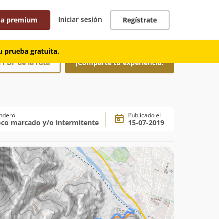
Iniciar sesión
 a premium
Regístrate
 prueba gratuita.
 PDF de la ruta
¡Comparte tu experiencia!
ndero
Publicado el
co marcado y/o intermitente
15-07-2019