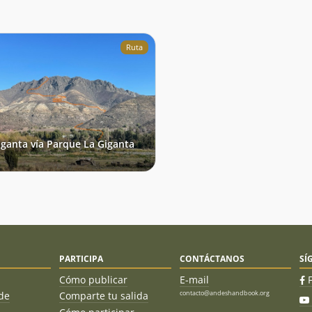
Ruta
iganta vía Parque La Giganta
PARTICIPA
CONTÁCTANOS
SÍ
Cómo publicar
E-mail
contacto@andeshandbook.org
de
Comparte tu salida