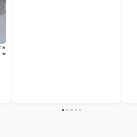
nal
o de