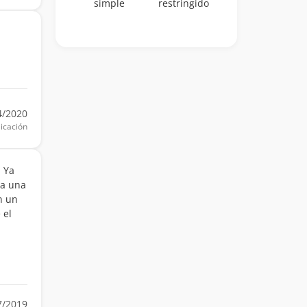
simple
restringido
4/2020
icación
. Ya
ta una
n un
 el
7/2019