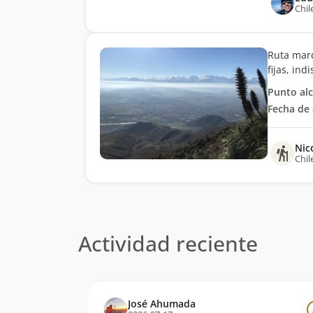
Chil
Ruta marc
fijas, in
Punto al
Fecha de 
Nic
Chil
Actividad reciente
José Ahumada