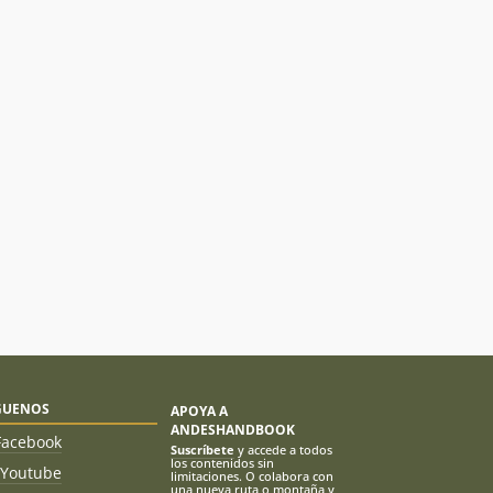
GUENOS
APOYA A
ANDESHANDBOOK
Facebook
Suscríbete
y accede a todos
los contenidos sin
Youtube
limitaciones. O colabora con
una nueva ruta o montaña y