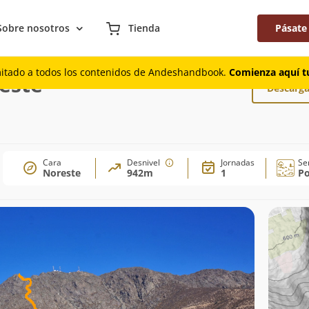
Sobre nosotros
Tienda
Pásate
a Noreste
mitado a todos los contenidos de Andeshandbook.
Comienza aquí tu
este
Descarga
Cara
Desnivel
Jornadas
Se
Noreste
942m
1
Po