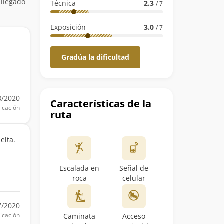
 llegado
Técnica
2.3
/ 7
Exposición
3.0
/ 7
Gradúa la dificultad
8/2020
Características de la
icación
ruta
elta.
Escalada en
Señal de
roca
celular
7/2020
icación
Caminata
Acceso