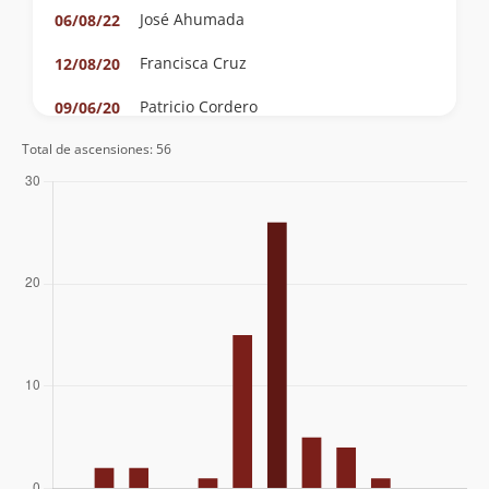
José Ahumada
06/08/22
Francisca Cruz
12/08/20
Patricio Cordero
09/06/20
Total de ascensiones: 56
Felipe Trujillo
16/02/20
Eduardo Garay
16/06/19
Álvaro Vivanco
16/06/19
Alejandro Aguilera
Scarlett Azola
23/06/18
Matias Carrasco
16/06/18
Fanny Ródenas
23/08/17
Nelson Salazar Mejías
23/07/17
Andrés Barrientos Cárdenas
Nicolas Melo
27/05/17