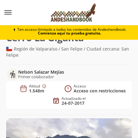
Montaña
Cerro La Giganta
Ten acceso ilimitado a todos los contenidos de Andeshandbook.
Comienza aquí tu prueba gratuita.
(1.548m)
Cerro La Giganta
Región de Valparaíso / San Felipe / Ciudad cercana: San
Felipe
Nelson Salazar Mejías
Primer colaborador
Altitud
Acceso
1.548m
Acceso con restricciones
Actualizado el
24-07-2017