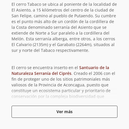
El cerro Tabaco se ubica al poniente de la localidad de
El Asiento, a 15 kilómetros del centro de la ciudad de
San Felipe, camino al pueblo de Putaendo. Su cumbre
es el punto más alto de un cordón de la cordillera de
la Costa denominado serranía del Asiento que se
extiende de Norte a Sur paralelo a la cordillera del
Melón. Esta serranía alberga, entre otros, a los cerros
El Calvario (2135m) y el Garabato (2264m), situados al
sur y norte del Tabaco respectivamente.
El cerro se encuentra inserto en el
Santuario de la
Naturaleza Serranía del Ciprés
. Creado el 2006 con el
fin de proteger uno de los sitios patrimoniales más
valiosos de la Provincia de Aconcagua, puesto que
constituye un ecosistema particular y prioritario de
conservación por la compleja biodiversidad que
alberga, en especial, el bosque relicto de más de 400
ejemplares de ciprés de la cordillera (
Austrocedrus
Ver más
chilensis
). Estos se encuentran en estado vulnerable de
conservación y constituye el límite septentrional de la
distribución de esta especie.