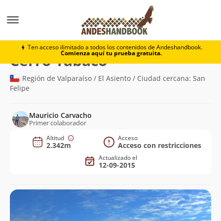
Montaña
Cerro Tabaco
Ten acceso ilimitado a todos los contenidos de Andeshandbook.
Comienza aquí tu prueba gratuita.
(2.342m)
Cerro Tabaco
Región de Valparaíso / El Asiento / Ciudad cercana: San
Felipe
Mauricio Carvacho
Primer colaborador
Altitud
Acceso
2.342m
Acceso con restricciones
Actualizado el
12-09-2015