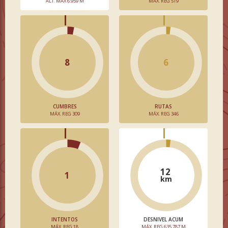
ALT. MÁX 6.959 M
MÁX. REG 519
8
6
CUMBRES
RUTAS
MÁX. REG 309
MÁX. REG 346
12
1
km
INTENTOS
DESNIVEL ACUM
MÁX. REG 18
MÁX. REG 635.787 M