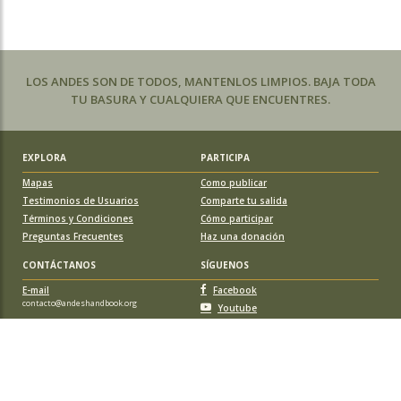
LOS ANDES SON DE TODOS, MANTENLOS LIMPIOS. BAJA TODA
TU BASURA Y CUALQUIERA QUE ENCUENTRES.
EXPLORA
PARTICIPA
Mapas
Como publicar
Testimonios de Usuarios
Comparte tu salida
Términos y Condiciones
Cómo participar
Preguntas Frecuentes
Haz una donación
CONTÁCTANOS
SÍGUENOS
E-mail
Facebook
contacto@andeshandbook.org
Youtube
Instagram
APOYA A ANDESHANDBOOK
Suscríbete
y accede a todos los contenidos sin limitaciones. O colabora
con una nueva ruta o montaña y obtén una suscripción gratis y de por vida.