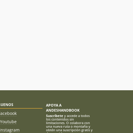
GUENOS
APOYA A
ANDESHANDBOOK
Facebook
Suscríbete
y accede a todos
los contenidos sin
Youtube
limitaciones. O colabora con
una nueva ruta o montaña y
Instagram
obtén una suscripción gratis y