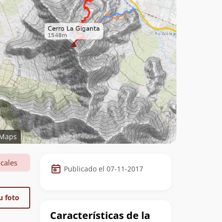
Maps
Datos
cales
Publicado el 07-11-2017
de
la
u foto
cumbre
Características de la