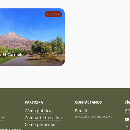
Cumbre
o El Carmelo
PARTICIPA
CONTÁCTANOS
SÍ
Cómo publicar
E-mail
contacto@andeshandbook.org
de
Comparte tu salida
Cómo participar