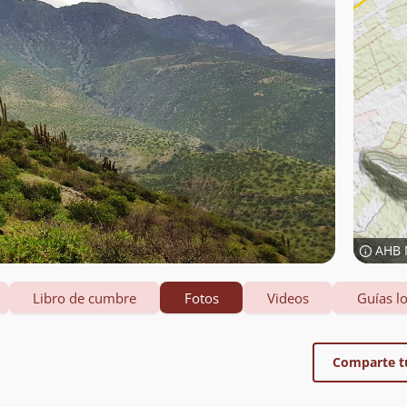
AHB 
Libro de cumbre
Fotos
Videos
Guías lo
Comparte t