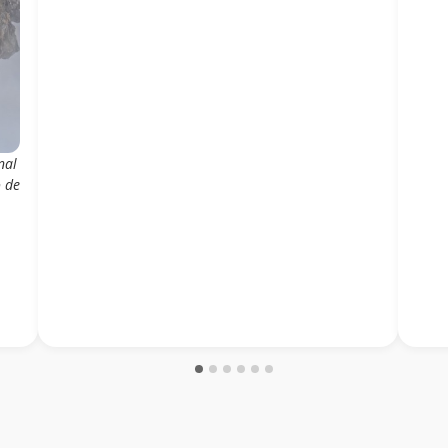
nal
o de