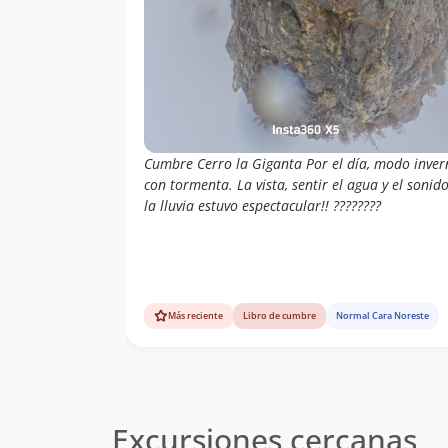
Cumbre Cerro la Giganta Por el día, modo inver
con tormenta. La vista, sentir el agua y el sonid
la lluvia estuvo espectacular!! ????️????
Más reciente
Libro de cumbre
Normal Cara Noreste
Excursiones cercanas