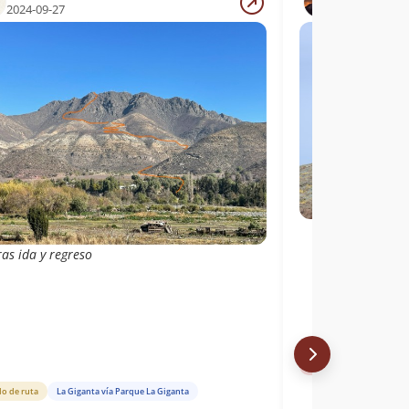
2024-09-27
2024-09-21
as ida y regreso
Libro de cumbre
Nor
do de ruta
La Giganta vía Parque La Giganta