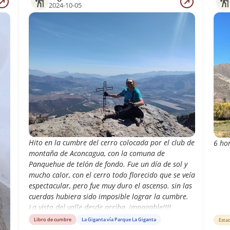
2024-10-05
Hito en la cumbre del cerro colocada por el club de
6 hor
montaña de Aconcagua, con la comuna de
Panquehue de telón de fondo. Fue un día de sol y
mucho calor, con el cerro todo florecido que se veía
espectacular, pero fue muy duro el ascenso. sin las
cuerdas hubiera sido imposible lograr la cumbre.
La vista del valle desde arriba, impagable!!!!
Libro de cumbre
La Giganta vía Parque La Giganta
Esta