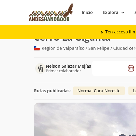
Inicio
Explora
Montaña
Cerro La Giganta
Ten acceso ili
(1.548m)
Cerro La Giganta
Región de Valparaíso / San Felipe / Ciudad cer
Nelson Salazar Mejías
Primer colaborador
Rutas publicadas:
Normal Cara Noreste
L