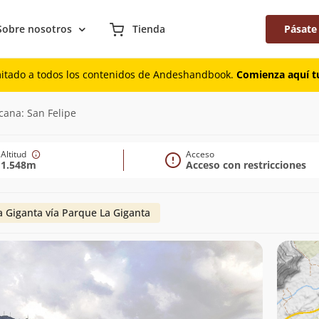
Sobre nosotros
Tienda
Pásate
mitado a todos los contenidos de Andeshandbook.
Comienza aquí tu
cana: San Felipe
Altitud
Acceso
1.548m
Acceso con restricciones
a Giganta vía Parque La Giganta