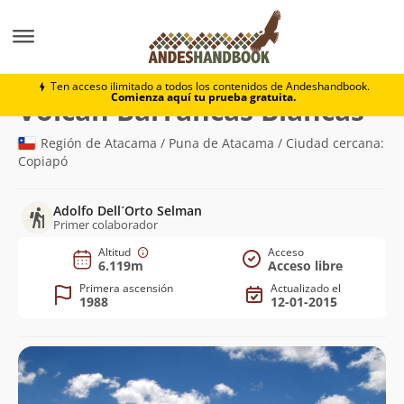
Montaña
Volcán Barrancas Blancas
Ten acceso ilimitado a todos los contenidos de Andeshandbook.
Comienza aquí tu prueba gratuita.
(6.1
Volcán Barrancas Blancas
Región de Atacama / Puna de Atacama / Ciudad cercana:
Copiapó
Adolfo Dell´Orto Selman
Primer colaborador
Altitud
Acceso
6.119m
Acceso libre
Primera ascensión
Actualizado el
1988
12-01-2015