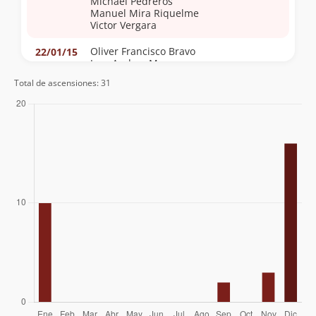
Michael Pedreros
Manuel Mira Riquelme
Victor Vergara
Oliver Francisco Bravo
22/01/15
Jose Andres Mosre
Total de ascensiones: 31
David Ferreira
06/01/15
Adolfo Dell´orto Selman
15/12/14
Víctor Alex Trinidad Vega
16/09/14