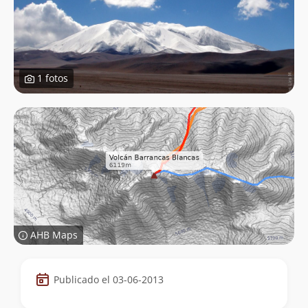
1 fotos
AHB Maps
Datos
Publicado el 03-06-2013
de