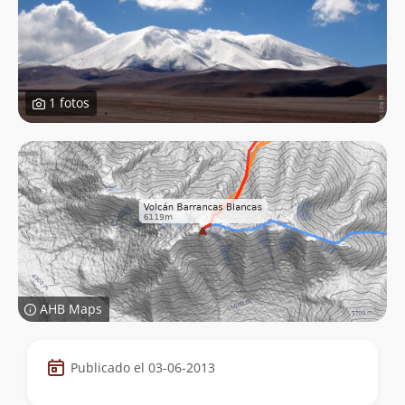
1 fotos
AHB Maps
Datos
Publicado el 03-06-2013
de