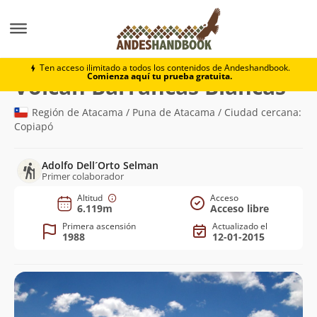
Montaña
Volcán Barrancas Blancas
Ten acceso ilimitado a todos los contenidos de Andeshandbook.
Comienza aquí tu prueba gratuita.
(6.1
Volcán Barrancas Blancas
Región de Atacama / Puna de Atacama / Ciudad cercana:
Copiapó
Adolfo Dell´Orto Selman
Primer colaborador
Altitud
Acceso
6.119m
Acceso libre
Primera ascensión
Actualizado el
1988
12-01-2015