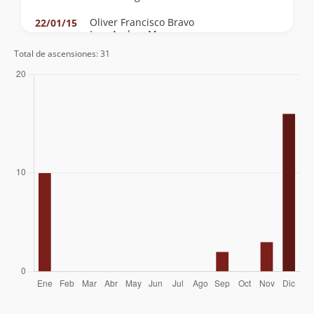
Oliver Francisco Bravo
22/01/15
Jose Andres Mosre
Total de ascensiones: 31
David Ferreira
06/01/15
Adolfo Dell´orto Selman
15/12/14
Víctor Alex Trinidad Vega
16/09/14