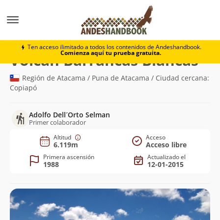
Montaña
Volcán Barrancas Blancas
Ten acceso ilimitado a todos los contenidos de Andeshandbook.
Comienza aquí tu prueba gratuita.
(6.1
Volcán Barrancas Blancas
Región de Atacama / Puna de Atacama / Ciudad cercana:
Copiapó
Adolfo Dell´Orto Selman
Primer colaborador
Altitud
Acceso
6.119m
Acceso libre
Primera ascensión
Actualizado el
1988
12-01-2015