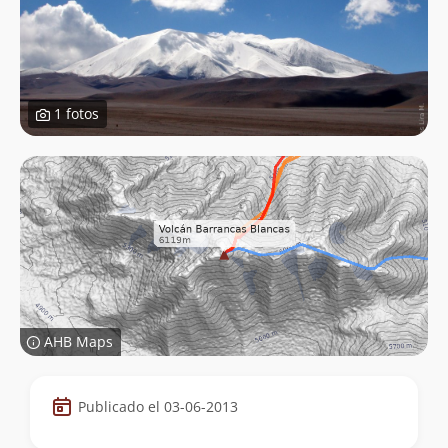
1 fotos
AHB Maps
Datos
Publicado el 03-06-2013
de