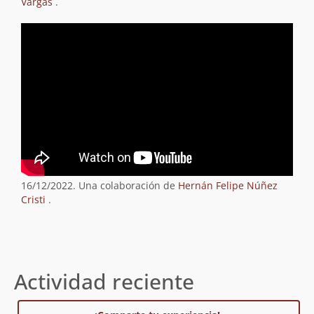
Vargas
.
16/12/2022. Una colaboración de
Hernán Felipe Núñez
Cristi
.
Actividad reciente