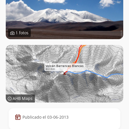
1 fotos
AHB Maps
Datos
Publicado el 03-06-2013
de