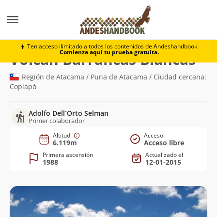
Montaña
Volcán Barrancas Blancas
Ten acceso ilimitado a todos los contenidos de Andeshandbook.
Comienza aquí tu prueba gratuita.
(6.1
Volcán Barrancas Blancas
Región de Atacama / Puna de Atacama / Ciudad cercana:
Copiapó
Adolfo Dell´Orto Selman
Primer colaborador
Altitud
Acceso
6.119m
Acceso libre
Primera ascensión
Actualizado el
1988
12-01-2015