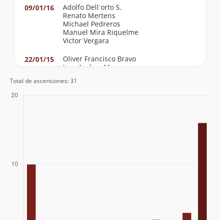
Adolfo Dell´orto S.
09/01/16
Renato Mertens
Michael Pedreros
Manuel Mira Riquelme
Victor Vergara
Oliver Francisco Bravo
22/01/15
Jose Andres Mosre
Total de ascensiones: 31
David Ferreira
06/01/15
Adolfo Dell´orto Selman
15/12/14
Víctor Alex Trinidad Vega
16/09/14