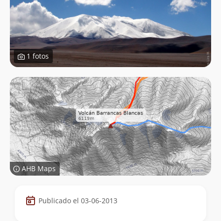
1 fotos
AHB Maps
Datos
Publicado el 03-06-2013
de