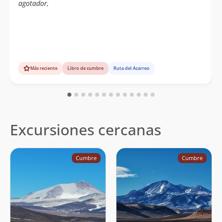
agotador,
Más reciente
Libro de cumbre
Ruta del Acarreo
Excursiones cercanas
Cumbre
Cumbre