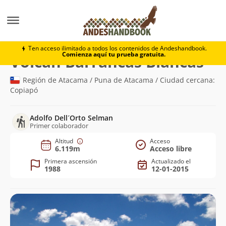
Montaña
Volcán Barrancas Blancas
Ten acceso ilimitado a todos los contenidos de Andeshandbook.
Comienza aquí tu prueba gratuita.
(6.1
Volcán Barrancas Blancas
Región de Atacama / Puna de Atacama / Ciudad cercana:
Copiapó
Adolfo Dell´Orto Selman
Primer colaborador
Altitud
Acceso
6.119m
Acceso libre
Primera ascensión
Actualizado el
1988
12-01-2015