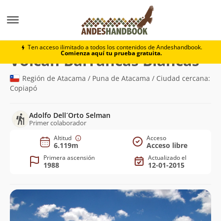
Montaña
Volcán Barrancas Blancas
Ten acceso ilimitado a todos los contenidos de Andeshandbook.
Comienza aquí tu prueba gratuita.
(6.1
Volcán Barrancas Blancas
Región de Atacama / Puna de Atacama / Ciudad cercana:
Copiapó
Adolfo Dell´Orto Selman
Primer colaborador
Altitud
Acceso
6.119m
Acceso libre
Primera ascensión
Actualizado el
1988
12-01-2015