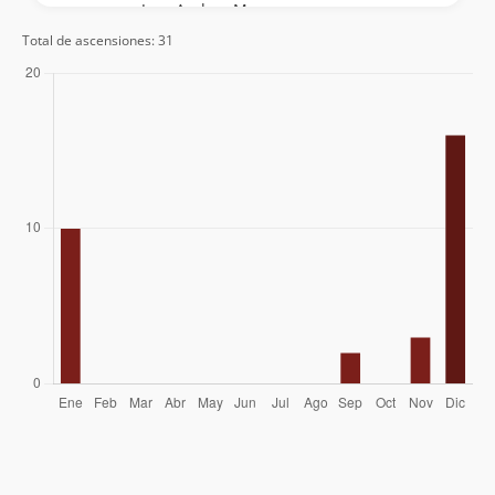
Jose Andres Mosre
Total de ascensiones: 31
David Ferreira
06/01/15
Adolfo Dell´orto Selman
15/12/14
Víctor Alex Trinidad Vega
16/09/14