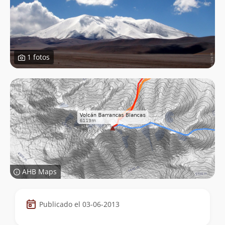
1 fotos
AHB Maps
Datos
Publicado el 03-06-2013
de