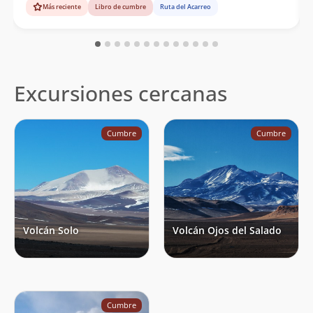
Más reciente
Libro de cumbre
Ruta del Acarreo
Excursiones cercanas
Cumbre
Cumbre
Volcán Solo
Volcán Ojos del Salado
Cumbre