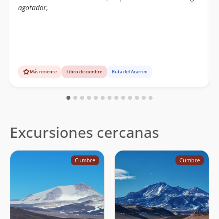
agotador,
Más reciente
Libro de cumbre
Ruta del Acarreo
Excursiones cercanas
Cumbre
Cumbre