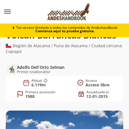
Montaña
Volcán Barrancas Blancas
Ten acceso ilimitado a todos los contenidos de Andeshandbook.
Comienza aquí tu prueba gratuita.
(6.1
Volcán Barrancas Blancas
Región de Atacama / Puna de Atacama / Ciudad cercana:
Copiapó
Adolfo Dell´Orto Selman
Primer colaborador
Altitud
Acceso
6.119m
Acceso libre
Primera ascensión
Actualizado el
1988
12-01-2015