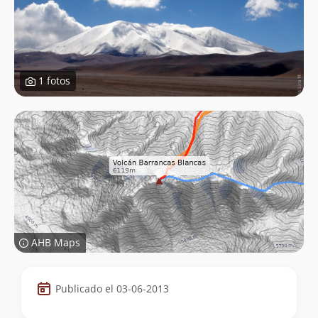
1 fotos
AHB Maps
Datos
Publicado el 03-06-2013
de