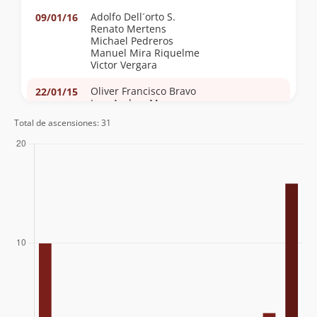
Adolfo Dell´orto S.
09/01/16
Renato Mertens
Michael Pedreros
Manuel Mira Riquelme
Victor Vergara
Oliver Francisco Bravo
22/01/15
Jose Andres Mosre
Total de ascensiones: 31
David Ferreira
06/01/15
Adolfo Dell´orto Selman
15/12/14
Víctor Alex Trinidad Vega
16/09/14