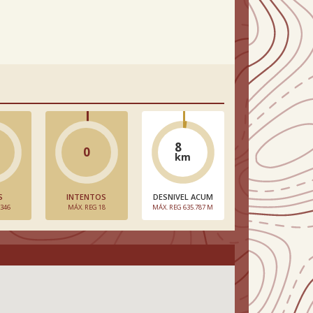
8
0
km
S
INTENTOS
DESNIVEL ACUM
 346
MÁX. REG 18
MÁX. REG 635.787 M