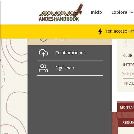
Inicio
Explora
PERFIL
Manuel Mira Riquelme
Ten acceso ili
Perfil
Colaboraciones
CLUB
INTER
Siguiendo
SOBRE
TIPO 
MONTA
RESU