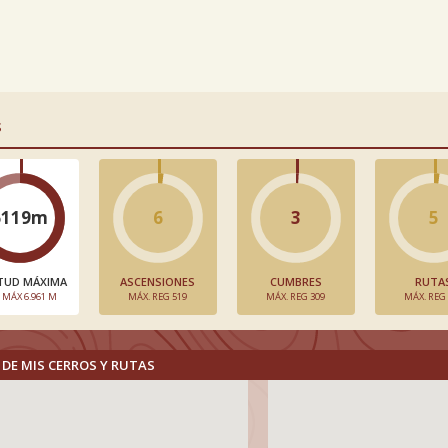
S
6119m
6
3
5
TUD MÁXIMA
ASCENSIONES
CUMBRES
RUTA
. MÁX 6.961 M
MÁX. REG 519
MÁX. REG 309
MÁX. REG
DE MIS CERROS Y RUTAS