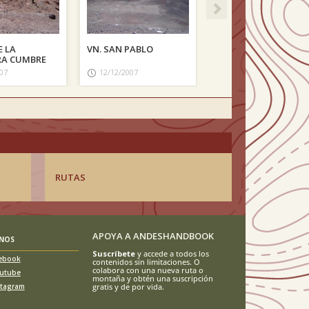
E LA
VN. SAN PABLO
RA CUMBRE
07
12/12/2007
RUTAS
APOYA A ANDESHANDBOOK
ENOS
Suscríbete
y accede a todos los
ebook
contenidos sin limitaciones. O
colabora con una nueva ruta o
utube
montaña y obtén una suscripción
stagram
gratis y de por vida.