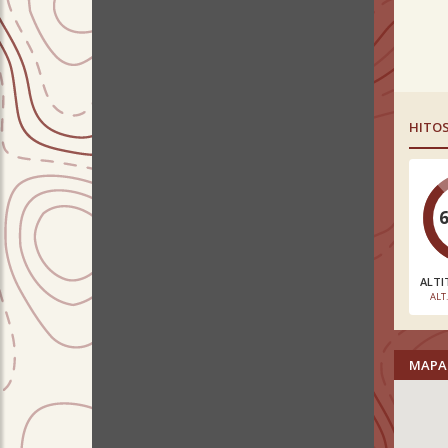
HITO
ALTI
ALT
MAPA 