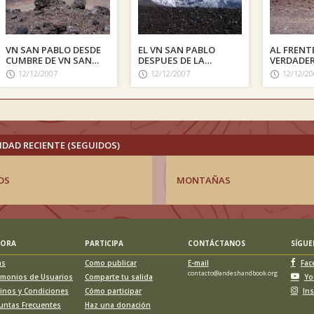
VN SAN PABLO DESDE
EL VN SAN PABLO
AL FRENT
CUMBRE DE VN SAN
DESPUES DE LA
VERDADE
PEDRO
TORMENTA
12/12/2007
12/12/2007
12/12/20
IDAD RECIENTE (SEGUIDOS)
OS
MONTAÑAS
LORA
PARTICIPA
CONTÁCTANOS
SÍGU
as
Como publicar
E-mail
Fac
contacto@andeshandbook.org
imonios de Usuarios
Comparte tu salida
Yo
inos y Condiciones
Cómo participar
In
untas Frecuentes
Haz una donación