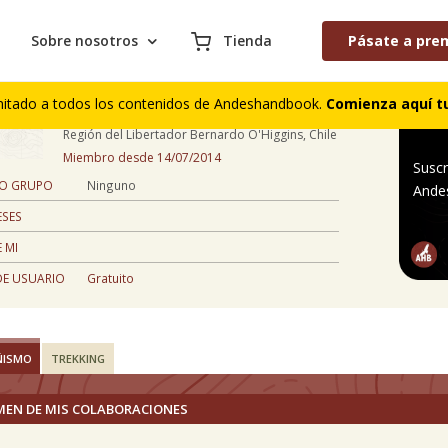
Sobre nosotros
Tienda
Pásate a pre
Manuel Mira Riquelme
mitado a todos los contenidos de Andeshandbook.
Comienza aquí tu
52 años
Región del Libertador Bernardo O'Higgins, Chile
Miembro desde 14/07/2014
Suscr
 O GRUPO
Ninguno
Ande
ESES
 MI
DE USUARIO
Gratuito
ÑISMO
TREKKING
MEN DE MIS COLABORACIONES