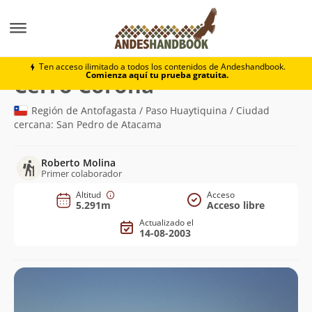
Montaña
Cerro Corona
Ten acceso ilimitado a todos los contenidos de Andeshandbook.
Comienza aquí tu prueba gratuita.
(5.291m)
Cerro Corona
Región de Antofagasta / Paso Huaytiquina / Ciudad
cercana: San Pedro de Atacama
Roberto Molina
Primer colaborador
Altitud
Acceso
5.291m
Acceso libre
Actualizado el
14-08-2003