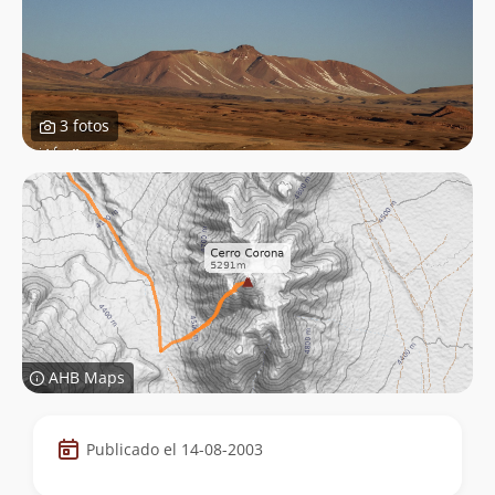
3 fotos
AHB Maps
Datos
Publicado el 14-08-2003
de