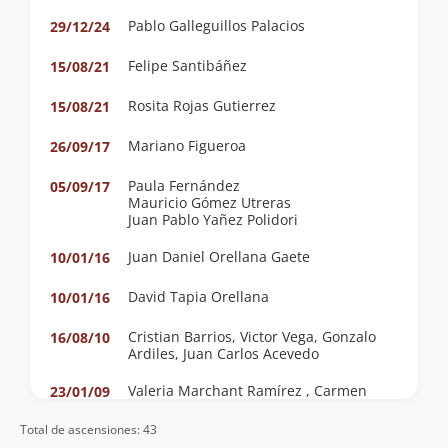
Pablo Galleguillos Palacios
29/12/24
Felipe Santibáñez
15/08/21
Rosita Rojas Gutierrez
15/08/21
Mariano Figueroa
26/09/17
Paula Fernández
05/09/17
Mauricio Gómez Utreras
Juan Pablo Yañez Polidori
Juan Daniel Orellana Gaete
10/01/16
David Tapia Orellana
10/01/16
Cristian Barrios, Victor Vega, Gonzalo
16/08/10
Ardiles, Juan Carlos Acevedo
Valeria Marchant Ramírez , Carmen
23/01/09
Ramírez Araya Y Pedro Tapia Martínez
Total de ascensiones: 43
Rodolfo Marchant Ramírez Y Pedro
02/12/07