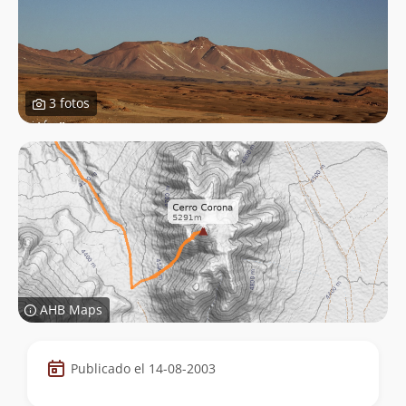
3 fotos
AHB Maps
Datos
Publicado el 14-08-2003
de