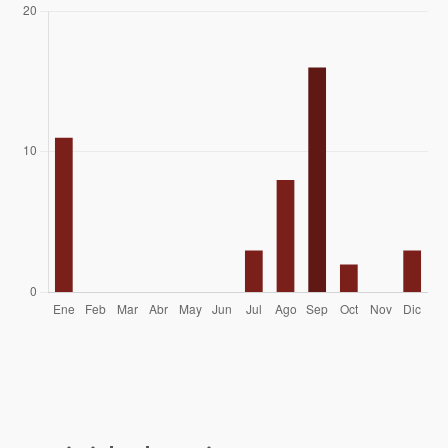
Tapia Martínez
Cesar Anza (Nasa), Cristobal Ganderarts
25/09/06
(Zafao), Pamela Camps, Patricio Grove,
Matias Platovsky, Gabriel Corral
Carlos Ferreira - Washington Esparza
27/08/06
Marcelo Camus
21/10/04
Rodrigo Cameron, Andres Carrillo,
09/01/04
Christian Castillo, Victor Ramirez,
Constanza Casanova, Valeska Cerda
Katy Astudillo, Claudio Rojas López,
19/07/03
Roberto Molina Gana