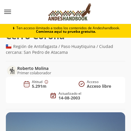
Montaña
Cerro Corona
Ten acceso ilimitado a todos los contenidos de Andeshandbook.
Comienza aquí tu prueba gratuita.
(5.291m)
Cerro Corona
Región de Antofagasta / Paso Huaytiquina / Ciudad
cercana: San Pedro de Atacama
Roberto Molina
Primer colaborador
Altitud
Acceso
5.291m
Acceso libre
Actualizado el
14-08-2003