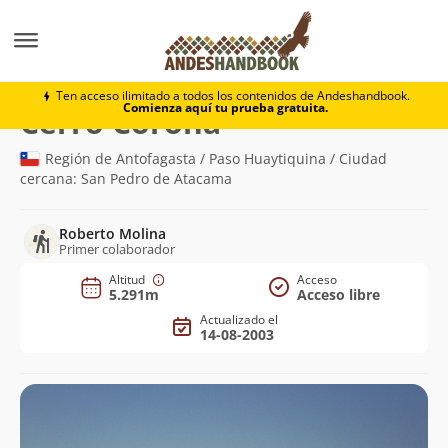
Montaña
Cerro Corona
Ten acceso ilimitado a todos los contenidos de Andeshandbook.
Comienza aquí tu prueba gratuita.
(5.291m)
Cerro Corona
Región de Antofagasta / Paso Huaytiquina / Ciudad
cercana: San Pedro de Atacama
Roberto Molina
Primer colaborador
Altitud
Acceso
5.291m
Acceso libre
Actualizado el
14-08-2003