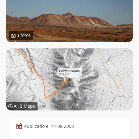
3 fotos
AHB Maps
Datos
Publicado el 14-08-2003
de