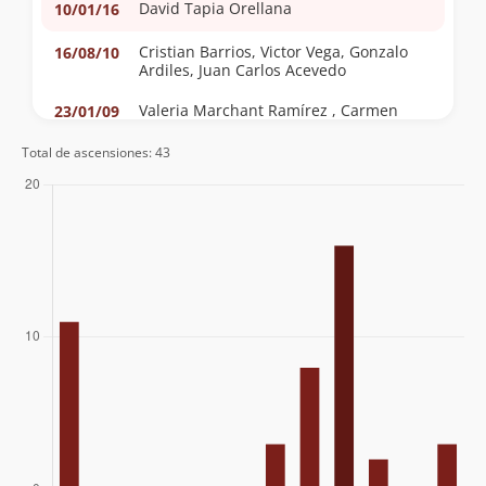
David Tapia Orellana
10/01/16
Cristian Barrios, Victor Vega, Gonzalo
16/08/10
Ardiles, Juan Carlos Acevedo
Valeria Marchant Ramírez , Carmen
23/01/09
Ramírez Araya Y Pedro Tapia Martínez
Total de ascensiones: 43
Rodolfo Marchant Ramírez Y Pedro
02/12/07
Tapia Martínez
Cesar Anza (Nasa), Cristobal Ganderarts
25/09/06
(Zafao), Pamela Camps, Patricio Grove,
Matias Platovsky, Gabriel Corral
Carlos Ferreira - Washington Esparza
27/08/06
Marcelo Camus
21/10/04
Rodrigo Cameron, Andres Carrillo,
09/01/04
Christian Castillo, Victor Ramirez,
Constanza Casanova, Valeska Cerda
Katy Astudillo, Claudio Rojas López,
19/07/03