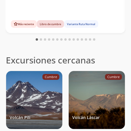
Más reciente
Libro de cumbre
Variante Ruta Normal
Excursiones cercanas
Cumbre
Cumbre
Volcán Pili
Volcán Láscar