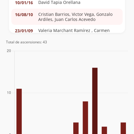
David Tapia Orellana
10/01/16
Cristian Barrios, Victor Vega, Gonzalo
16/08/10
Ardiles, Juan Carlos Acevedo
Valeria Marchant Ramírez , Carmen
23/01/09
Ramírez Araya Y Pedro Tapia Martínez
Total de ascensiones: 43
Rodolfo Marchant Ramírez Y Pedro
02/12/07
Tapia Martínez
Cesar Anza (Nasa), Cristobal Ganderarts
25/09/06
(Zafao), Pamela Camps, Patricio Grove,
Matias Platovsky, Gabriel Corral
Carlos Ferreira - Washington Esparza
27/08/06
Marcelo Camus
21/10/04
Rodrigo Cameron, Andres Carrillo,
09/01/04
Christian Castillo, Victor Ramirez,
Constanza Casanova, Valeska Cerda
Katy Astudillo, Claudio Rojas López,
19/07/03