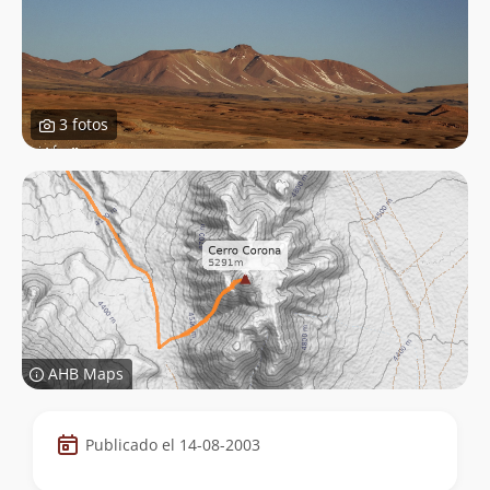
3 fotos
AHB Maps
Datos
Publicado el 14-08-2003
de